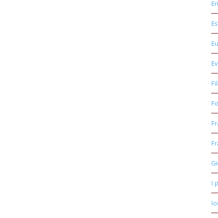
E
Es
E
Ev
Fi
Fo
Fr
Fr
Gi
I 
Io