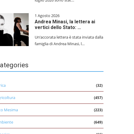
luglio 2026 sono stat…
1 Agosto 2026
Andrea Minasi, la lettera ai
vertici dello Stato: …
Un’accorata lettera è stata inviata dalla
famiglia di Andrea Minasi, l…
ategories
rica
(32)
ricoltura
(457)
to Mesima
(223)
mbiente
(649)