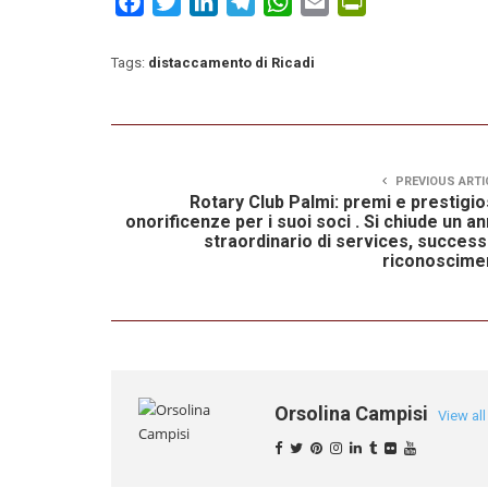
Facebook
Twitter
LinkedIn
Telegram
WhatsApp
Email
PrintFriendly
Tags:
distaccamento di Ricadi
PREVIOUS ARTI
Rotary Club Palmi: premi e prestigi
onorificenze per i suoi soci . Si chiude un a
straordinario di services, success
riconoscime
Orsolina Campisi
View al