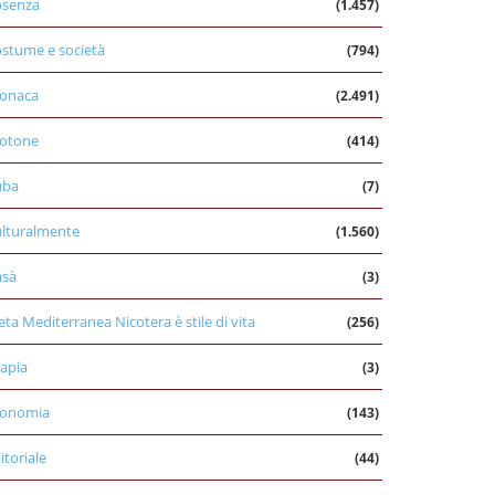
osenza
(1.457)
stume e società
(794)
onaca
(2.491)
otone
(414)
uba
(7)
lturalmente
(1.560)
asà
(3)
eta Mediterranea Nicotera è stile di vita
(256)
apia
(3)
conomia
(143)
itoriale
(44)