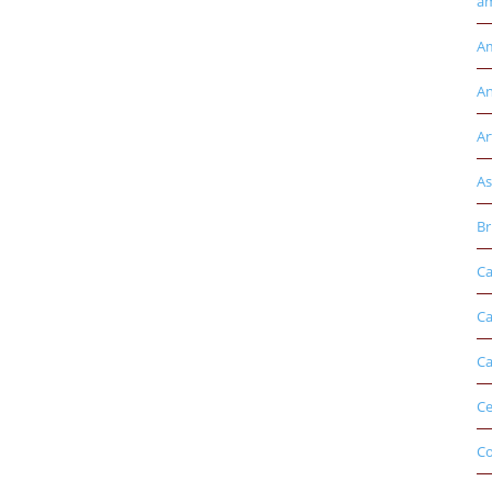
am
Am
An
Ar
As
Br
Ca
Ca
Ca
Ce
Co