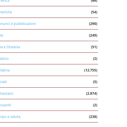
erica
(66)
eriche
(54)
nunci e pubblicazioni
(290)
te
(249)
ia e Oceania
(51)
iatico
(2)
labria
(12.755)
riati
(5)
tanzaro
(2.874)
ssaniti
(2)
rpo e salute
(238)