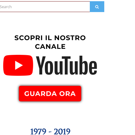
arch
SEARCH
: