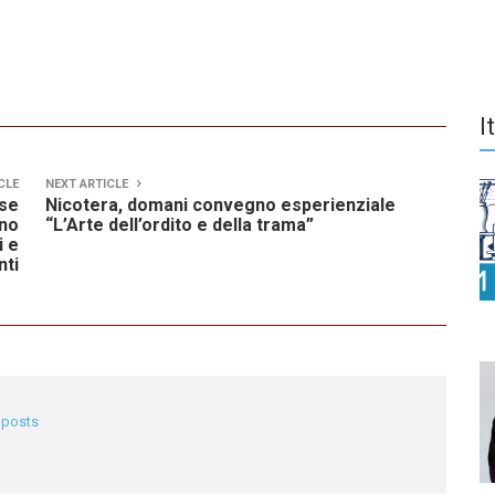
I
CLE
NEXT ARTICLE
ose
Nicotera, domani convegno esperienziale
nno
“L’Arte dell’ordito e della trama”
i e
nti
l posts