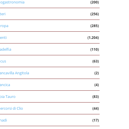
nogastronomia
(200)
teri
(256)
uropa
(285)
enti
(1.204)
ladelfia
(110)
cus
(63)
ancavilla Angitola
(2)
ancica
(4)
oia Tauro
(83)
percorsi di Clio
(44)
nadi
(17)