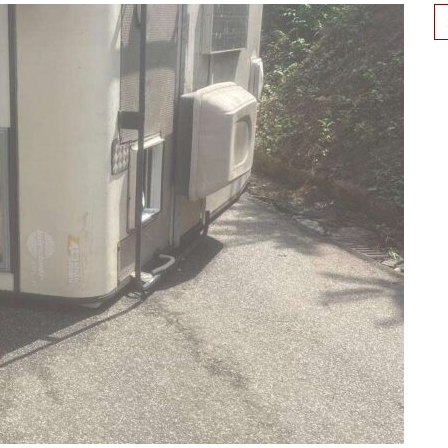
Se
for