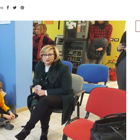
re:
Se
for