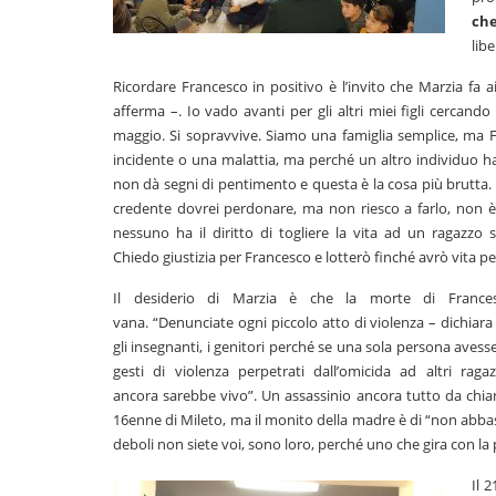
ch
libe
Ricordare Francesco in positivo è l’invito che Marzia f
afferma –. Io vado avanti per gli altri miei figli cercand
maggio. Si sopravvive. Siamo una famiglia semplice, ma 
incidente o una malattia, ma perché un altro individuo ha
non dà segni di pentimento e questa è la cosa più brutt
credente dovrei
perdonare, ma non riesco a farlo, non è
nessuno ha il diritto di togliere la vita ad un ragazzo 
Chiedo giustizia per Francesco e lotterò finché avrò vita p
Il desiderio di Marzia è che la morte di France
vana. “Denunciate ogni piccolo atto di violenza – dichiara 
gli insegnanti, i genitori perché se una sola persona avess
gesti di violenza perpetrati dall’omicida ad altri ragaz
ancora sarebbe vivo”. Un assassinio ancora tutto da chiar
16enne di Mileto, ma il monito della madre è di “non abbass
deboli non siete voi, sono loro, perché uno che gira con la p
Il 