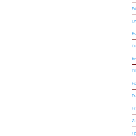
Ed
E
Es
E
Ev
Fi
Fo
Fr
Fr
Gi
I 