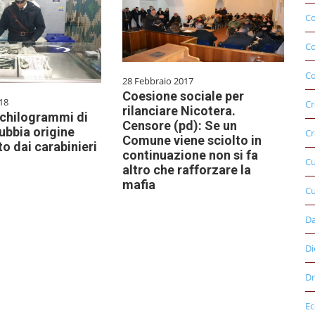
Co
C
Co
28 Febbraio 2017
Coesione sociale per
18
Cr
rilanciare Nicotera.
 chilogrammi di
Censore (pd): Se un
ubbia origine
Cr
Comune viene sciolto in
o dai carabinieri
continuazione non si fa
C
altro che rafforzare la
mafia
Cu
D
Di
Dr
E