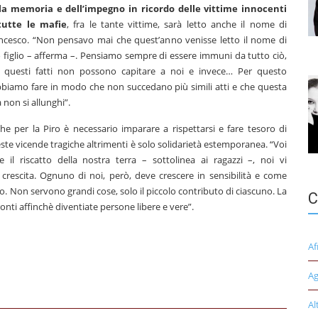
la memoria e dell’impegno in ricordo delle vittime innocenti
tutte le mafie
, fra le tante vittime, sarà letto anche il nome di
ncesco. “Non pensavo mai che quest’anno venisse letto il nome di
 figlio – afferma –. Pensiamo sempre di essere immuni da tutto ciò,
 questi fatti non possono capitare a noi e invece… Per questo
biamo fare in modo che non succedano più simili atti e che questa
a non si allunghi”.
he per la Piro è necessario imparare a rispettarsi e fare tesoro di
ste vicende tragiche altrimenti è solo solidarietà estemporanea. “Voi
te il riscatto della nostra terra – sottolinea ai ragazzi –, noi vi
escita. Ognuno di noi, però, deve crescere in sensibilità e come
. Non servono grandi cose, solo il piccolo contributo di ciascuno. La
C
onti affinchè diventiate persone libere e vere”.
Af
Ag
Al