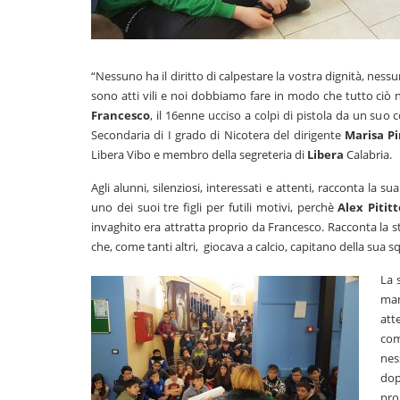
“Nessuno ha il diritto di calpestare la vostra dignità, nessu
sono atti vili e noi dobbiamo fare in modo che tutto ciò 
Francesco
, il 16enne ucciso a colpi di pistola da un suo
Secondaria di I grado di Nicotera del dirigente
Marisa Pi
Libera Vibo e membro della segreteria di
Libera
Calabria.
Agli alunni, silenziosi, interessati e attenti, racconta la
uno dei suoi tre figli per futili motivi, perchè
Alex Pititt
invaghito era attratta proprio da Francesco. Racconta la sto
che, come tanti altri, giocava a calcio, capitano della sua 
La 
man
att
com
nes
dop
pro