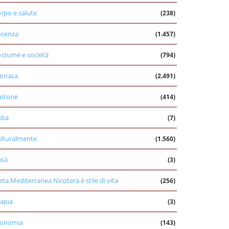
rpo e salute
(238)
osenza
(1.457)
stume e società
(794)
onaca
(2.491)
otone
(414)
uba
(7)
lturalmente
(1.560)
asà
(3)
eta Mediterranea Nicotera è stile di vita
(256)
apia
(3)
conomia
(143)