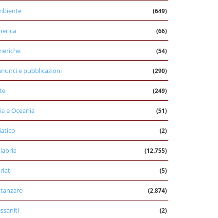
mbiente
(649)
erica
(66)
eriche
(54)
nunci e pubblicazioni
(290)
te
(249)
ia e Oceania
(51)
iatico
(2)
labria
(12.755)
riati
(5)
tanzaro
(2.874)
ssaniti
(2)