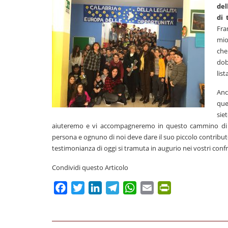
del
di 
Fra
mio
che
dob
list
Anc
que
sie
aiuteremo e vi accompagneremo in questo cammino di cr
persona e ognuno di noi deve dare il suo piccolo contributo
testimonianza di oggi si tramuta in augurio nei vostri confr
Condividi questo Articolo
Facebook
Twitter
LinkedIn
Telegram
WhatsApp
Email
PrintFriendly