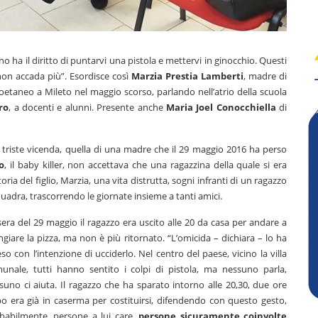
no ha il diritto di puntarvi una pistola e mettervi in ginocchio. Questi
non accada più”. Esordisce così
Marzia Prestia Lamberti
, madre di
 coetaneo a Mileto nel maggio scorso, parlando nell’atrio della scuola
ro
, a docenti e alunni. Presente anche
Maria Joel Conocchiella
di
 sua triste vicenda, quella di una madre che il 29 maggio 2016 ha perso
o
, il baby killer, non accettava che una ragazzina della quale si era
ria del figlio, Marzia, una vita distrutta, sogni infranti di un ragazzo
squadra, trascorrendo le giornate insieme a tanti amici.
sera del 29 maggio il ragazzo era uscito alle 20 da casa per andare a
giare la pizza, ma non è più ritornato. “L’omicida – dichiara – lo ha
eso con l’intenzione di ucciderlo. Nel centro del paese, vicino la villa
unale, tutti hanno sentito i colpi di pistola, ma nessuno parla,
suno ci aiuta. Il ragazzo che ha sparato intorno alle 20,30, due ore
o era già in caserma per costituirsi, difendendo con questo gesto,
babilmente, persone a lui care,
persone sicuramente coinvolte