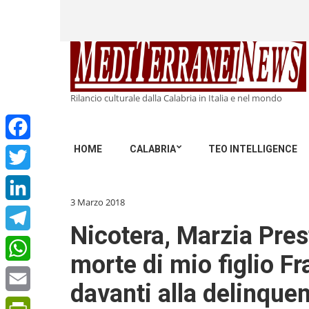
Rilancio culturale dalla Calabria in Italia e nel mondo
HOME
CALABRIA
TEO INTELLIGENCE
Facebook
Twitter
3 Marzo 2018
LinkedIn
Nicotera, Marzia Prest
Telegram
morte di mio figlio F
WhatsApp
davanti alla delinque
Email