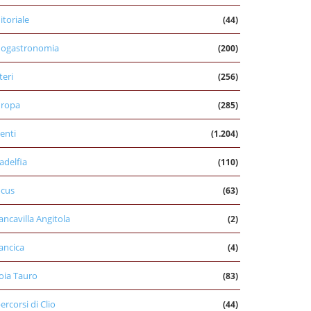
itoriale
(44)
nogastronomia
(200)
teri
(256)
uropa
(285)
enti
(1.204)
ladelfia
(110)
cus
(63)
ancavilla Angitola
(2)
ancica
(4)
oia Tauro
(83)
percorsi di Clio
(44)