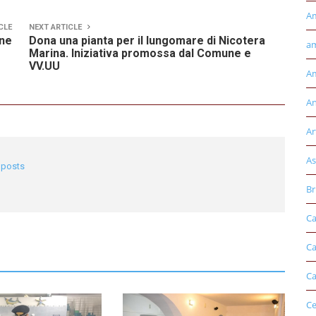
A
CLE
NEXT ARTICLE
one
Dona una pianta per il lungomare di Nicotera
am
Marina. Iniziativa promossa dal Comune e
VV.UU
Am
An
Ar
As
l posts
Br
Ca
Ca
Ca
Ce