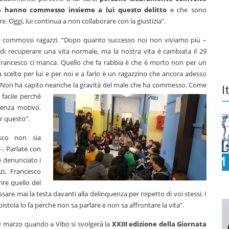
e hanno commesso insieme a lui questo delitto
e che sono
re. Oggi, lui continua a non collaborare con la giustizia”.
a ai commossi ragazzi. “Dopo quanto successo noi non viviamo più –
o di recuperare una vita normale, ma la nostra vita è cambiata il 29
Francesco ci manca. Quello che fa rabbia è che è morto non per un
 scelto per lui e per noi e a farlo è un ragazzino che ancora adesso
a. Non ha capito neanche la gravità del male che ha commesso. Come
I
 facile perché
senza motivo.
er questo”.
sco non sia
-. Parlate con
e denunciato i
zi, Francesco
ire quello del
are mai la testa davanti alla delinquenza per rispetto di voi stessi. I
istola lo fa perché non sa parlare e non sa affrontare la vita”.
21 marzo quando a Vibo si svolgerà la
XXIII edizione della Giornata