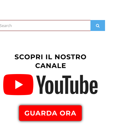
arch
SEARCH
: