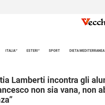
ITALIA
ESTERI
SPORT
DIETA MEDITERRANEA
ia Lamberti incontra gli alu
rancesco non sia vana, non a
nza”