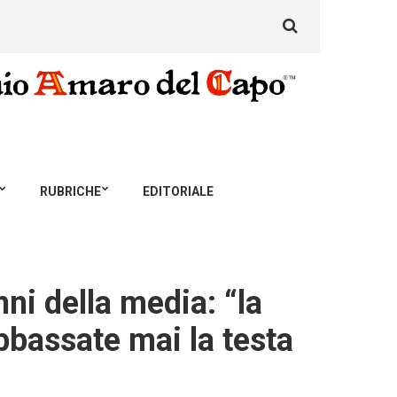
Search
for:
RUBRICHE
EDITORIALE
nni della media: “la
bbassate mai la testa