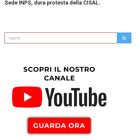
Sede INPS, dura protesta della CISAL.
Search
SEAR
for: