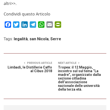
altri>>.
Condividi questo Articolo
Facebook
Twitter
LinkedIn
Telegram
WhatsApp
Email
PrintFriendly
Tags:
legalità
,
san Nicola
,
Serre
PREVIOUS ARTICLE
NEXT ARTICLE
Limbadi, le Distillerie Caffo
Tropea: il 12 Maggio,
al Cibus 2018
incontro sul sul tema “La
madre”, organizzato dalla
sezione cittadina
dell’associazione
nazionale delle università
della terza età.