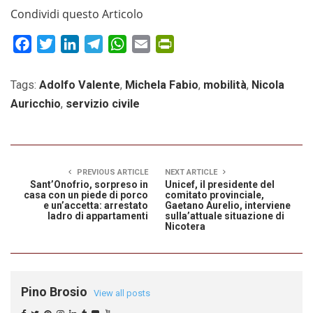
Condividi questo Articolo
Facebook
Twitter
LinkedIn
Telegram
WhatsApp
Email
PrintFriendly
Tags:
Adolfo Valente
,
Michela Fabio
,
mobilità
,
Nicola
Auricchio
,
servizio civile
PREVIOUS ARTICLE
NEXT ARTICLE
Sant’Onofrio, sorpreso in
Unicef, il presidente del
casa con un piede di porco
comitato provinciale,
e un’accetta: arrestato
Gaetano Aurelio, interviene
ladro di appartamenti
sulla’attuale situazione di
Nicotera
Pino Brosio
View all posts