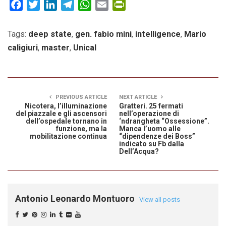
Facebook
Twitter
LinkedIn
Telegram
WhatsApp
Email
PrintFriendly
Tags:
deep state
,
gen. fabio mini
,
intelligence
,
Mario
caligiuri
,
master
,
Unical
PREVIOUS ARTICLE
NEXT ARTICLE
Nicotera, l’illuminazione
Gratteri. 25 fermati
del piazzale e gli ascensori
nell’operazione di
dell’ospedale tornano in
‘ndrangheta “Ossessione”.
funzione, ma la
Manca l’uomo alle
mobilitazione continua
“dipendenze dei Boss”
indicato su Fb dalla
Dell’Acqua?
Antonio Leonardo Montuoro
View all posts