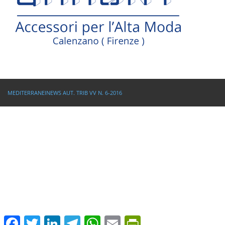
MEDITERRANEINEWS AUT. TRIB VV N. 6-2016
Facebook
Twitter
LinkedIn
Telegram
WhatsApp
Email
PrintFriendly