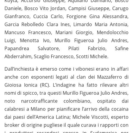
Koyta, Accursio Giuseppe, Aquilano Damiano, Bosco
Daniele, Bosco Vito Jordan, Campisi Giuseppe, Carugo
Gianfranco, Cuccia Carlo, Forgione Gina Alessandra,
Garcia Rebolledo Clara Ines, Limardo Maria Antonia,
Mancuso Francesco, Mariani Giorgio, Mendolocchio
Luigi, Menotta Ivo, Murillo Figueroa Julio Andres,
Papandrea Salvatore, Pilati Fabrizio, Safine
Abderrahim, Scaglio Francesco, Scotti Michele.
Dall’inchiesta è emerso come i vibonesi erano in affari
anche con esponenti legati al clan dei Mazzaferro di
Gioiosa Ionica (RC). L’indagine ha fatto rilevare altri
nomi di spicco, tra questi Murillo Figueroa Julio Andres,
noto narcotrafficante colombiano, ospitato dai
calabresi a Milano per pianificare l’arrivo della cocaina
dai paesi dell’America Latina; Michele Viscotti, esperto
broker di origine pugliese il quale curava i rapporti con
i produttori recandosi spesso in Sudamerica per