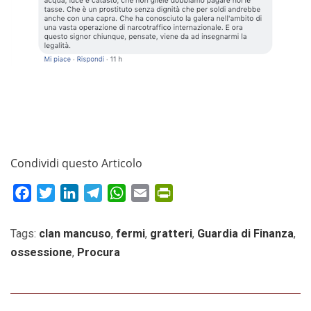
Condividi questo Articolo
Facebook
Twitter
LinkedIn
Telegram
WhatsApp
Email
PrintFriendly
Tags:
clan mancuso
,
fermi
,
gratteri
,
Guardia di Finanza
,
ossessione
,
Procura