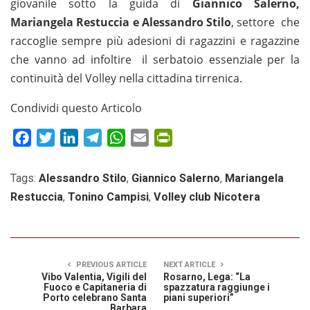
giovanile sotto la guida di
Giannico Salerno,
Mariangela Restuccia e Alessandro Stilo
, settore che
raccoglie sempre più adesioni di ragazzini e ragazzine
che vanno ad infoltire il serbatoio essenziale per la
continuità del Volley nella cittadina tirrenica.
Condividi questo Articolo
Facebook
Twitter
LinkedIn
Telegram
WhatsApp
Email
PrintFriendly
Tags:
Alessandro Stilo
,
Giannico Salerno
,
Mariangela
Restuccia
,
Tonino Campisi
,
Volley club Nicotera
PREVIOUS ARTICLE
NEXT ARTICLE
Vibo Valentia, Vigili del
Rosarno, Lega: “La
Fuoco e Capitaneria di
spazzatura raggiunge i
Porto celebrano Santa
piani superiori”
Barbara