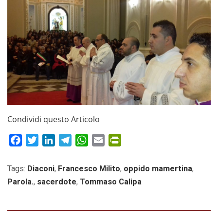
Condividi questo Articolo
Facebook
Twitter
LinkedIn
Telegram
WhatsApp
Email
PrintFriendly
Tags:
Diaconi
,
Francesco Milito
,
oppido mamertina
,
Parola.
,
sacerdote
,
Tommaso Calipa