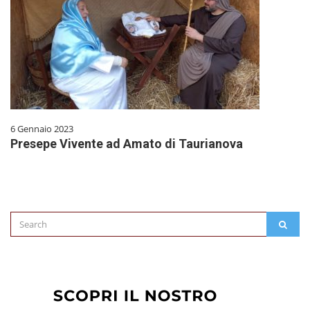
6 Gennaio 2023
Presepe Vivente ad Amato di Taurianova
Search
SEAR
for: