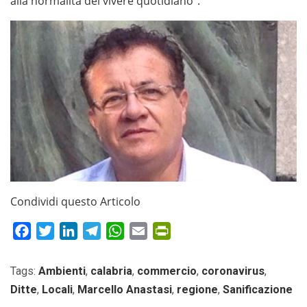
alla normalità del vivere quotidiano”.
Condividi questo Articolo
Facebook
Twitter
LinkedIn
Telegram
WhatsApp
Email
PrintFriendly
Tags:
Ambienti
,
calabria
,
commercio
,
coronavirus
,
Ditte
,
Locali
,
Marcello Anastasi
,
regione
,
Sanificazione