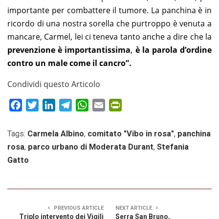
importante per combattere il tumore. La panchina
è in
ricordo di una nostra sorella che purtroppo è venuta a
mancare, Carmel, lei ci teneva tanto anche a dire che la
prevenzione è importantissima
,
è la parola d’ordine
contro un male come il cancro”.
Condividi questo Articolo
Facebook
Twitter
LinkedIn
Telegram
WhatsApp
Email
PrintFriendly
Tags:
Carmela Albino
,
comitato "Vibo in rosa"
,
panchina
rosa
,
parco urbano di Moderata Durant
,
Stefania
Gatto
PREVIOUS ARTICLE
NEXT ARTICLE
Triplo intervento dei Vigili
Serra San Bruno,