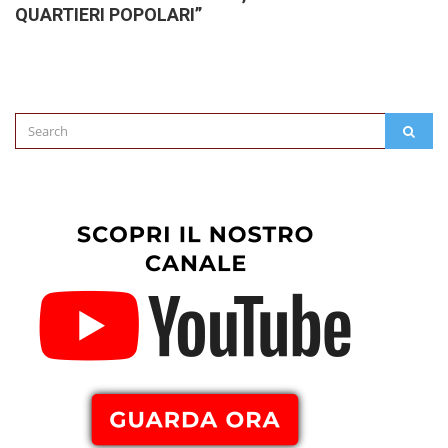
QUARTIERI POPOLARI”
Search
SEAR
for: