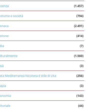
osenza
(1.457)
stume e società
(794)
onaca
(2.491)
otone
(414)
uba
(7)
lturalmente
(1.560)
asà
(3)
eta Mediterranea Nicotera è stile di vita
(256)
apia
(3)
conomia
(143)
itoriale
(44)