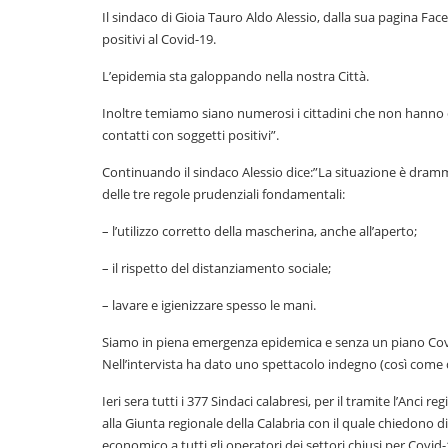
Il sindaco di Gioia Tauro Aldo Alessio, dalla sua pagina Fa
positivi al Covid-19.
L’epidemia sta galoppando nella nostra Città.
Inoltre temiamo siano numerosi i cittadini che non hanno 
contatti con soggetti positivi”.
Continuando il sindaco Alessio dice:”La situazione è drammat
delle tre regole prudenziali fondamentali:
– l’utilizzo corretto della mascherina, anche all’aperto;
– il rispetto del distanziamento sociale;
– lavare e igienizzare spesso le mani.
Siamo in piena emergenza epidemica e senza un piano Covid
Nell’intervista ha dato uno spettacolo indegno (così come que
Ieri sera tutti i 377 Sindaci calabresi, per il tramite l’Anc
alla Giunta regionale della Calabria con il quale chiedono d
economico a tutti gli operatori dei settori chiusi per Covid-1