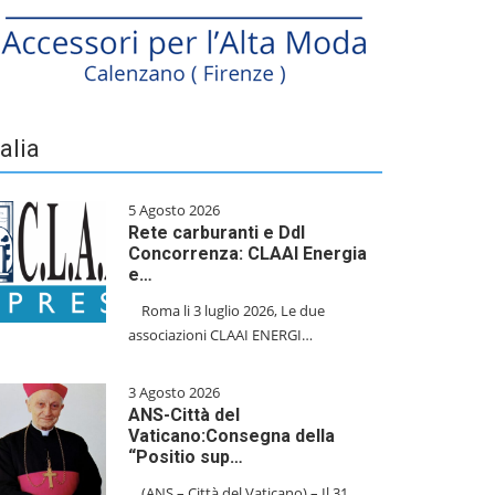
talia
5 Agosto 2026
Rete carburanti e Ddl
Concorrenza: CLAAI Energia
e…
​Roma li 3 luglio 2026, Le due
associazioni CLAAI ENERGI…
3 Agosto 2026
ANS-Città del
Vaticano:Consegna della
“Positio sup…
(ANS – Città del Vaticano) – Il 31