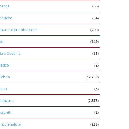
erica
(66)
eriche
(54)
nunci e pubblicazioni
(290)
te
(249)
ia e Oceania
(51)
iatico
(2)
labria
(12.759)
riati
(5)
tanzaro
(2.878)
ssaniti
(2)
rpo e salute
(238)