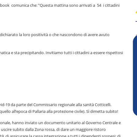
cebook comunica che: ”Questa mattina sono arrivati a 54 i cittadini
dichiarato la loro positività o che nascondono di avere avuto
ica e sta precipitando. Invitiamo tutti i cittadini a essere rispettosi
-19 da parte del Commissario regionale alla sanità Cotticelli.
llo all’epoca di Pallaria alla protezione civile). Sì dimetta subito!
i regionale, hanno inviato un documento unitario al Governo Centrale e
i uscire subito dalla Zona rossa, di dare un maggiore ristoro
9, di assicurare la cassa integrazione a tutti i dipendenti sospesi; di