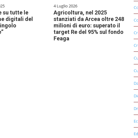
025
4 Luglio 2026
C
 su tutte le
Agricoltura, nel 2025
e digitali del
stanziati da Arcea oltre 248
Co
singolo
milioni di euro: superato il
e”
target Re del 95% sul fondo
Cr
Feaga
Cr
C
Cu
D
Di
Dr
E
Ed