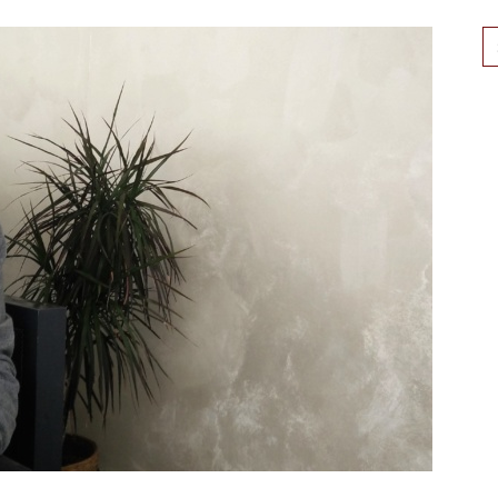
Se
for