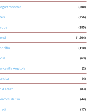
nogastronomia
(200)
teri
(256)
uropa
(285)
enti
(1.204)
ladelfia
(110)
cus
(63)
ancavilla Angitola
(2)
ancica
(4)
oia Tauro
(83)
percorsi di Clio
(44)
nadi
(17)