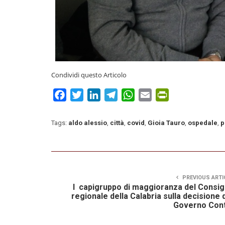
Condividi questo Articolo
Facebook
Twitter
LinkedIn
Telegram
WhatsApp
Email
PrintFriendly
Tags:
aldo alessio
,
città
,
covid
,
Gioia Tauro
,
ospedale
,
p
PREVIOUS ARTI
I capigruppo di maggioranza del Consig
regionale della Calabria sulla decisione 
Governo Cont