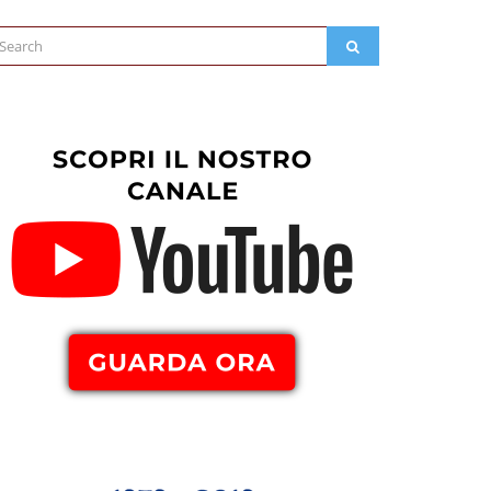
arch
SEARCH
: