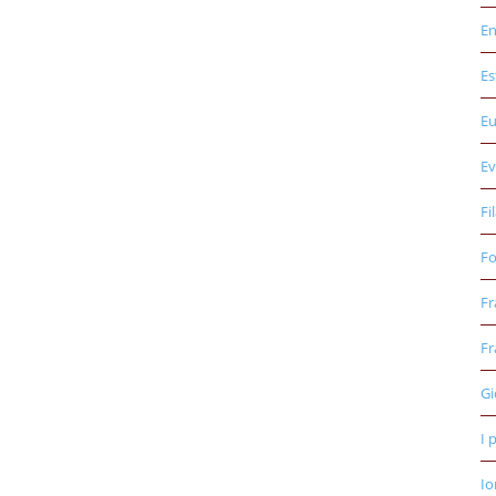
E
Es
E
Ev
Fi
Fo
Fr
Fr
Gi
I 
Io