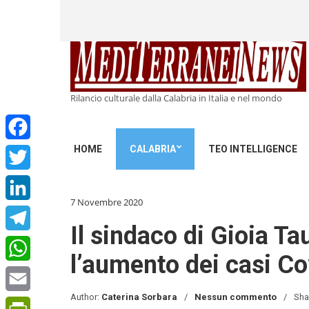
Rilancio culturale dalla Calabria in Italia e nel mondo
HOME
CALABRIA
TEO INTELLIGENCE
Facebook
Twitter
7 Novembre 2020
LinkedIn
Il sindaco di Gioia T
Telegram
l’aumento dei casi Cov
WhatsApp
Author:
Caterina Sorbara
Nessun commento
Sha
Email