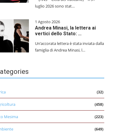
luglio 2026 sono stat…
1 Agosto 2026
Andrea Minasi, la lettera ai
vertici dello Stato: …
Un’accorata lettera è stata inviata dalla
famiglia di Andrea Minasi, l…
ategories
rica
(32)
ricoltura
(458)
to Mesima
(223)
mbiente
(649)