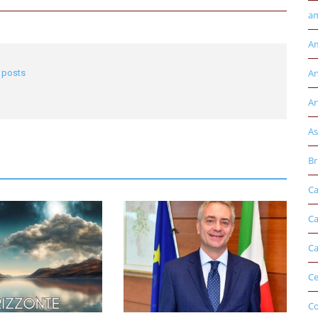
am
Am
An
l posts
Ar
As
Br
Ca
Ca
Ca
Ce
Co