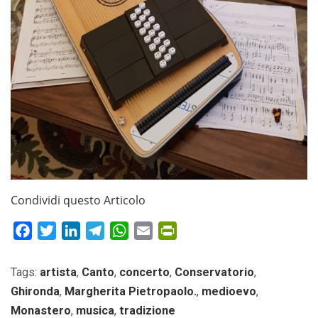
Condividi questo Articolo
Facebook
Twitter
LinkedIn
Telegram
WhatsApp
Email
PrintFriendly
Tags:
artista
,
Canto
,
concerto
,
Conservatorio
,
Ghironda
,
Margherita Pietropaolo.
,
medioevo
,
Monastero
,
musica
,
tradizione