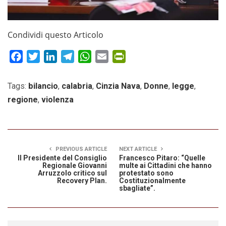
Condividi questo Articolo
Facebook
Twitter
LinkedIn
Telegram
WhatsApp
Email
PrintFriendly
Tags:
bilancio
,
calabria
,
Cinzia Nava
,
Donne
,
legge
,
regione
,
violenza
PREVIOUS ARTICLE
NEXT ARTICLE
Il Presidente del Consiglio
Francesco Pitaro: “Quelle
Regionale Giovanni
multe ai Cittadini che hanno
Arruzzolo critico sul
protestato sono
Recovery Plan.
Costituzionalmente
sbagliate”.