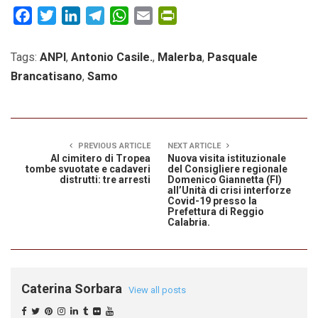
Facebook
Twitter
LinkedIn
Telegram
WhatsApp
Email
PrintFriendly
Tags:
ANPI
,
Antonio Casile.
,
Malerba
,
Pasquale
Brancatisano
,
Samo
PREVIOUS ARTICLE
NEXT ARTICLE
Al cimitero di Tropea
Nuova visita istituzionale
tombe svuotate e cadaveri
del Consigliere regionale
distrutti: tre arresti
Domenico Giannetta (FI)
all’Unità di crisi interforze
Covid-19 presso la
Prefettura di Reggio
Calabria.
Caterina Sorbara
View all posts