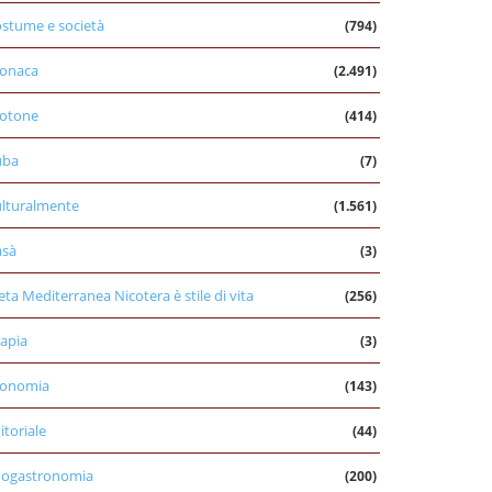
stume e società
(794)
onaca
(2.491)
otone
(414)
uba
(7)
lturalmente
(1.561)
asà
(3)
eta Mediterranea Nicotera è stile di vita
(256)
apia
(3)
conomia
(143)
itoriale
(44)
nogastronomia
(200)