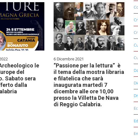
Co
Cr
Cr
C
Cu
2022
6 Dicembre 2021
Archeologico le
“Passione per la lettura” è
D
Europe del
il tema della mostra libraria
o. Sabato sera
e filatelica che sarà
Di
fferto dalla
inaugurata martedì 7
alabria
dicembre alle ore 10,00
Dr
presso la Villetta De Nava
di Reggio Calabria.
E
Ed
E