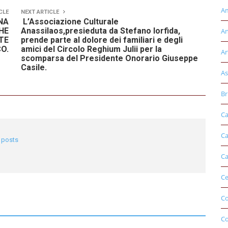
Am
CLE
NEXT ARTICLE
NA
L’Associazione Culturale
HE
Anassilaos,presieduta da Stefano Iorfida,
An
TE
prende parte al dolore dei familiari e degli
O.
amici del Circolo Reghium Julii per la
Ar
scomparsa del Presidente Onorario Giuseppe
Casile.
As
Br
Ca
Ca
l posts
Ca
Ce
Co
C