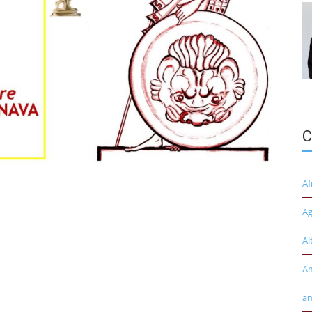
C
Af
Ag
Al
A
am