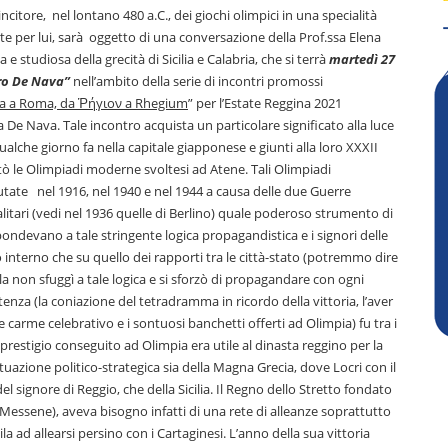
citore, nel lontano 480 a.C., dei giochi olimpici in una specialità
te per lui, sarà oggetto di una conversazione della Prof.ssa Elena
e studiosa della grecità di Sicilia e Calabria, che si terrà
martedì 27
etro De Nava”
nell’ambito della serie di incontri promossi
ia a Roma, da
Ῥ
ήγ
ι
o
ν
a Rhegium
” per l’Estate Reggina 2021
 De Nava. Tale incontro acquista un particolare significato alla luce
ualche giorno fa nella capitale giapponese e giunti alla loro XXXII
ò le Olimpiadi moderne svoltesi ad Atene. Tali Olimpiadi
tate nel 1916, nel 1940 e nel 1944 a causa delle due Guerre
talitari (vedi nel 1936 quelle di Berlino) quale poderoso strumento di
ondevano a tale stringente logica propagandistica e i signori delle
 interno che su quello dei rapporti tra le città-stato (potremmo dire
sila non sfuggì a tale logica e si sforzò di propagandare con ogni
tenza (la coniazione del tetradramma in ricordo della vittoria, l’aver
carme celebrativo e i sontuosi banchetti offerti ad Olimpia) fu tra i
 prestigio conseguito ad Olimpia era utile al dinasta reggino per la
tuazione politico-strategica sia della Magna Grecia, dove Locri con il
signore di Reggio, che della Sicilia. Il Regno dello Stretto fondato
Messene), aveva bisogno infatti di una rete di alleanze soprattutto
a ad allearsi persino con i Cartaginesi. L’anno della sua vittoria