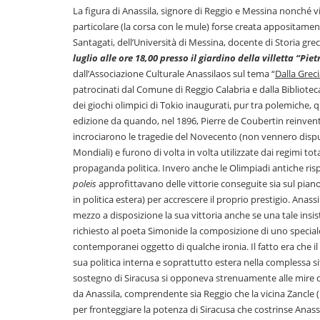
La figura di Anassila, signore di Reggio e Messina nonché vin
particolare (la corsa con le mule) forse creata appositamen
Santagati, dell’Università di Messina, docente di Storia greca 
luglio alle ore 18,00 presso il giardino della villetta “Pi
dall’Associazione Culturale Anassilaos sul tema “
Dalla Grec
patrocinati dal Comune di Reggio Calabria e dalla Biblioteca
dei giochi olimpici di Tokio inaugurati, pur tra polemiche, q
edizione da quando, nel 1896, Pierre de Coubertin reinvent
incrociarono le tragedie del Novecento (non vennero dispu
Mondiali) e furono di volta in volta utilizzate dai regimi to
propaganda politica. Invero anche le Olimpiadi antiche risp
poleis
approfittavano delle vittorie conseguite sia sul piano
in politica estera) per accrescere il proprio prestigio. Anas
mezzo a disposizione la sua vittoria anche se una tale insis
richiesto al poeta Simonide la composizione di uno speciale 
contemporanei oggetto di qualche ironia. Il fatto era che il
sua politica interna e soprattutto estera nella complessa si
sostegno di Siracusa si opponeva strenuamente alle mire del 
da Anassila, comprendente sia Reggio che la vicina Zancle (
per fronteggiare la potenza di Siracusa che costrinse Anassil