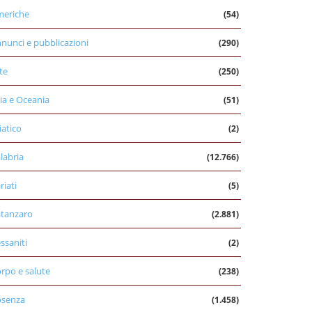
eriche
(54)
nunci e pubblicazioni
(290)
te
(250)
ia e Oceania
(51)
iatico
(2)
labria
(12.766)
riati
(5)
tanzaro
(2.881)
ssaniti
(2)
rpo e salute
(238)
osenza
(1.458)