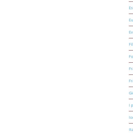
Es
E
Ev
Fi
Fo
Fr
Fr
Gi
I 
Io
It