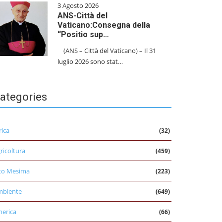
3 Agosto 2026
ANS-Città del
Vaticano:Consegna della
“Positio sup…
(ANS – Città del Vaticano) – Il 31
luglio 2026 sono stat…
ategories
rica
(32)
ricoltura
(459)
to Mesima
(223)
mbiente
(649)
erica
(66)