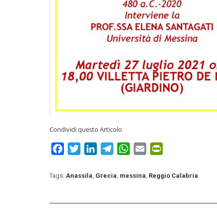
Condividi questo Articolo
Facebook
Twitter
LinkedIn
Telegram
WhatsApp
Email
PrintFriendly
Tags:
Anassila
,
Grecia
,
messina
,
Reggio Calabria