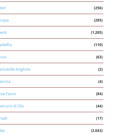
teri
(256)
uropa
(285)
enti
(1.205)
ladelfia
(110)
cus
(63)
ancavilla Angitola
(2)
ancica
(4)
oia Tauro
(84)
percorsi di Clio
(44)
nadi
(17)
alia
(2.043)