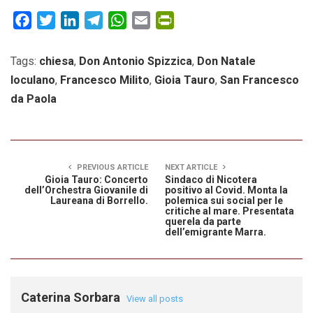
Facebook
Twitter
LinkedIn
Telegram
WhatsApp
Email
PrintFriendly
Tags:
chiesa
,
Don Antonio Spizzica
,
Don Natale
Ioculano
,
Francesco Milito
,
Gioia Tauro
,
San Francesco
da Paola
PREVIOUS ARTICLE
NEXT ARTICLE
Gioia Tauro: Concerto
Sindaco di Nicotera
dell’Orchestra Giovanile di
positivo al Covid. Monta la
Laureana di Borrello.
polemica sui social per le
critiche al mare. Presentata
querela da parte
dell’emigrante Marra.
Caterina Sorbara
View all posts