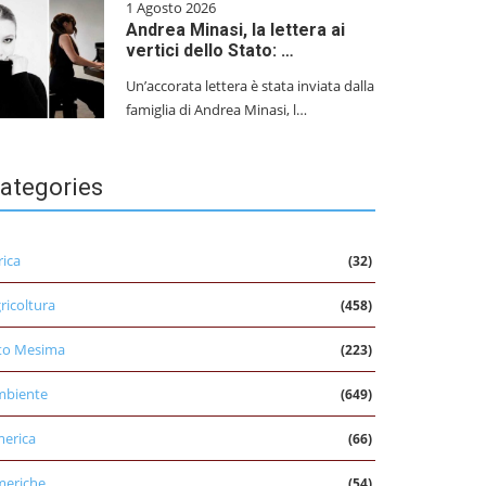
1 Agosto 2026
Andrea Minasi, la lettera ai
vertici dello Stato: …
Un’accorata lettera è stata inviata dalla
famiglia di Andrea Minasi, l…
ategories
rica
(32)
ricoltura
(458)
to Mesima
(223)
mbiente
(649)
erica
(66)
eriche
(54)