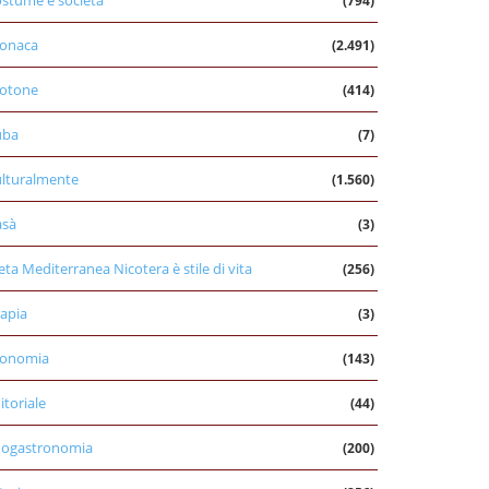
stume e società
(794)
onaca
(2.491)
otone
(414)
uba
(7)
lturalmente
(1.560)
asà
(3)
eta Mediterranea Nicotera è stile di vita
(256)
apia
(3)
conomia
(143)
itoriale
(44)
nogastronomia
(200)