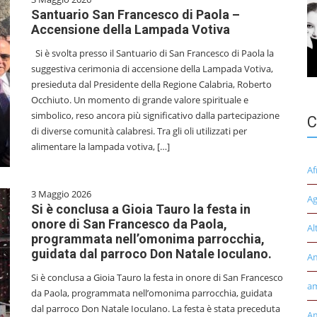
Santuario San Francesco di Paola –
Accensione della Lampada Votiva
Si è svolta presso il Santuario di San Francesco di Paola la
suggestiva cerimonia di accensione della Lampada Votiva,
presieduta dal Presidente della Regione Calabria, Roberto
Occhiuto. Un momento di grande valore spirituale e
simbolico, reso ancora più significativo dalla partecipazione
C
di diverse comunità calabresi. Tra gli oli utilizzati per
alimentare la lampada votiva, […]
Af
3 Maggio 2026
Ag
Si è conclusa a Gioia Tauro la festa in
onore di San Francesco da Paola,
Al
programmata nell’omonima parrocchia,
guidata dal parroco Don Natale Ioculano.
A
Si è conclusa a Gioia Tauro la festa in onore di San Francesco
am
da Paola, programmata nell’omonima parrocchia, guidata
dal parroco Don Natale Ioculano. La festa è stata preceduta
Am