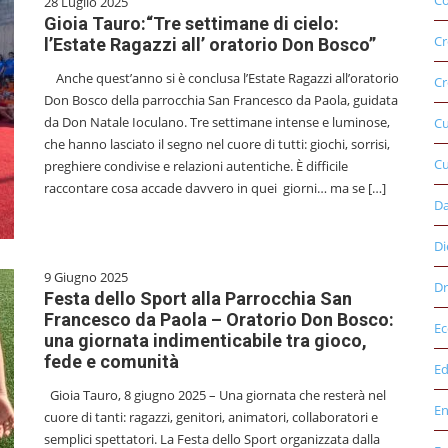
Co
28 Luglio 2025
Gioia Tauro:“Tre settimane di cielo:
Cr
l’Estate Ragazzi all’ oratorio Don Bosco”
Anche quest’anno si è conclusa l’Estate Ragazzi all’oratorio
Cr
Don Bosco della parrocchia San Francesco da Paola, guidata
da Don Natale Ioculano. Tre settimane intense e luminose,
C
che hanno lasciato il segno nel cuore di tutti: giochi, sorrisi,
Cu
preghiere condivise e relazioni autentiche. È difficile
raccontare cosa accade davvero in quei giorni… ma se […]
D
Di
9 Giugno 2025
Dr
Festa dello Sport alla Parrocchia San
Francesco da Paola – Oratorio Don Bosco:
E
una giornata indimenticabile tra gioco,
fede e comunità
Ed
Gioia Tauro, 8 giugno 2025 – Una giornata che resterà nel
E
cuore di tanti: ragazzi, genitori, animatori, collaboratori e
semplici spettatori. La Festa dello Sport organizzata dalla