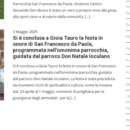
Es
Parrocchia San Francesco da Paola -Oratorio Centro
Giovanile Don Bosco è stata un vero e proprio inno alla gioia,
E
allo sport sano e al valore della comunità. […]
Ev
3 Maggio 2025
Fi
Si è conclusa a Gioia Tauro la festa in
onore di San Francesco da Paola,
Fo
programmata nell’omonima parrocchia,
guidata dal parroco Don Natale Ioculano
Fr
Si è conclusa a Gioia Tauro la festa in onore di San Francesco
da Paola, programmata nell’omonima parrocchia, guidata
Fr
dal parroco Don Natale Ioculano. La festa è stata preceduta
Gi
da momenti ricchi di spiritualità e cultura, come la novena
dal 23 aprile al 1 maggio, momenti di preghiera per la
I 
guarigione degli ammalati; per la […]
Io
It