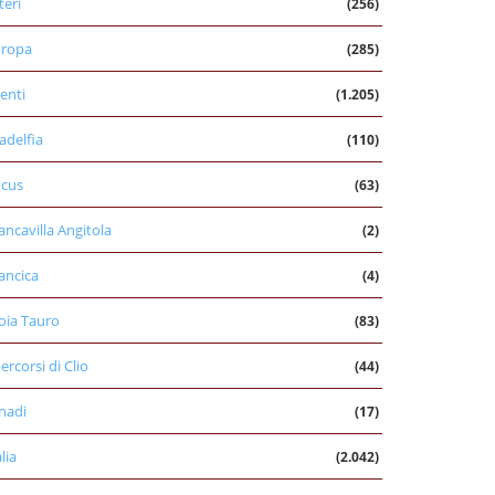
teri
(256)
uropa
(285)
enti
(1.205)
ladelfia
(110)
cus
(63)
ancavilla Angitola
(2)
ancica
(4)
oia Tauro
(83)
percorsi di Clio
(44)
nadi
(17)
alia
(2.042)