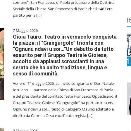
comune”. San Francesco di Paola precursore della Dottrina
Sociale della Chiesa. San Francesco di Paola che il 1483 era
partito per la […]
I
7 Maggio 2026
Gioia Tauro. Teatro in vernacolo conquista
la piazza: il “Giangurgolo” trionfa con
“Ognunu ndavi u soi…”Un debutto da tutto
esaurito per il Gruppo Teatrale Gioiese,
accolto da applausi scroscianti in una
serata che ha unito tradizione, lingua e
senso di comunità.
Venerdì 1° maggio 2026, su invito congiunto di Don Natale
Ioculano — parroco della Chiesa di San Francesco di Paola —
e del presidente del comitato feste Francesco Oppedisano, il
Gruppo Teatrale Gioiese “Giangurgolo” ha portato in scena
Ognunu ndavi u soi…, testo di Calogero Maurici adattato e
diretto da Carmen Orso e dall’aiuto regista […]
3 Maggio 2026