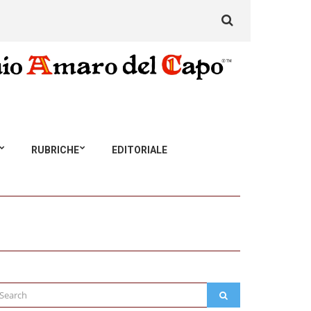
Search
for:
RUBRICHE
EDITORIALE
arch
SEARCH
: