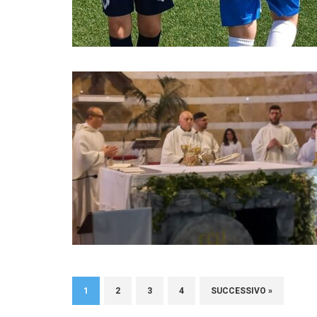
1
2
3
4
SUCCESSIVO »