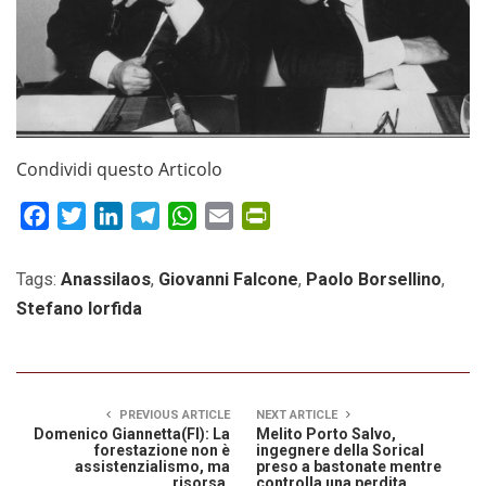
Condividi questo Articolo
Facebook
Twitter
LinkedIn
Telegram
WhatsApp
Email
PrintFriendly
Tags:
Anassilaos
,
Giovanni Falcone
,
Paolo Borsellino
,
Stefano Iorfida
PREVIOUS ARTICLE
NEXT ARTICLE
Domenico Giannetta(FI): La
Melito Porto Salvo,
forestazione non è
ingegnere della Sorical
assistenzialismo, ma
preso a bastonate mentre
risorsa.
controlla una perdita