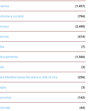
osenza
(1.457)
stume e società
(794)
onaca
(2.490)
otone
(414)
uba
(7)
lturalmente
(1.560)
asà
(3)
eta Mediterranea Nicotera è stile di vita
(256)
apia
(3)
conomia
(143)
itoriale
(44)