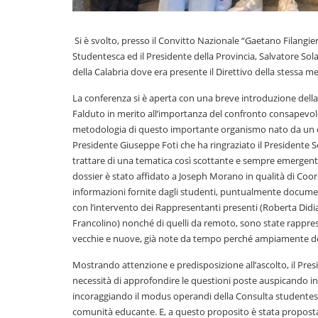
Si è svolto, presso il Convitto Nazionale “Gaetano Filangier
Studentesca ed il Presidente della Provincia, Salvatore S
della Calabria dove era presente il Direttivo della stessa m
La conferenza si è aperta con una breve introduzione dell
Falduto in merito all’importanza del confronto consapevole a
metodologia di questo importante organismo nato da un dec
Presidente Giuseppe Foti che ha ringraziato il Presidente So
trattare di una tematica così scottante e sempre emergente q
dossier è stato affidato a Joseph Morano in qualità di Coor
informazioni fornite dagli studenti, puntualmente document
con l’intervento dei Rappresentanti presenti (Roberta Did
Francolino) nonché di quelli da remoto, sono state rapprese
vecchie e nuove, già note da tempo perché ampiamente docu
Mostrando attenzione e predisposizione all’ascolto, il Presi
necessità di approfondire le questioni poste auspicando in 
incoraggiando il modus operandi della Consulta studentesca
comunità educante. E, a questo proposito è stata proposta