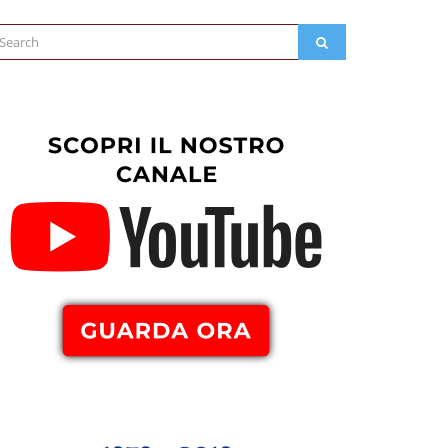
arch
SEARCH
: