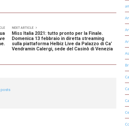
am
Am
CLE
NEXT ARTICLE
An
sua
Miss Italia 2021: tutto pronto per la Finale.
ove
Domenica 13 febbraio in diretta streaming
Ar
he.
sulla piattaforma Helbiz Live da Palazzo di Ca’
Vendramin Calergi, sede del Casinò di Venezia
As
Br
Ca
Ca
l posts
Ca
Ce
Co