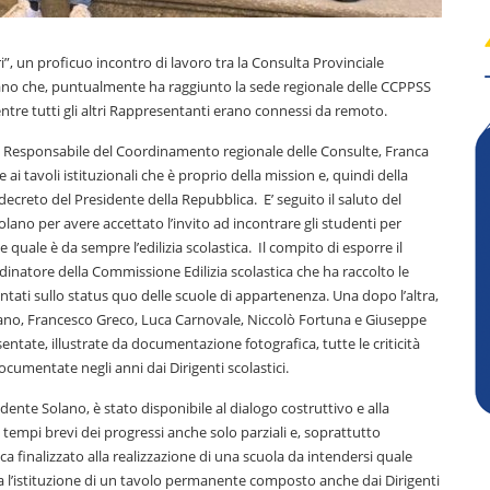
i”, un proficuo incontro di lavoro tra la Consulta Provinciale
olano che, puntualmente ha raggiunto la sede regionale delle CCPPSS
entre tutti gli altri Rappresentanti erano connessi da remoto.
a Responsabile del Coordinamento regionale delle Consulte, Franca
i tavoli istituzionali che è proprio della mission e, quindi della
reto del Presidente della Repubblica. E’ seguito il saluto del
lano per avere accettato l’invito ad incontrare gli studenti per
uale è da sempre l’edilizia scolastica. Il compito di esporre il
dinatore della Commissione Edilizia scolastica che ha raccolto le
ati sullo status quo delle scuole di appartenenza. Una dopo l’altra,
iano, Francesco Greco, Luca Carnovale, Niccolò Fortuna e Giuseppe
ntate, illustrate da documentazione fotografica, tutte le criticità
mentate negli anni dai Dirigenti scolastici.
dente Solano, è stato disponibile al dialogo costruttivo e alla
tempi brevi dei progressi anche solo parziali e, soprattutto
 finalizzato alla realizzazione di una scuola da intendersi quale
 l’istituzione di un tavolo permanente composto anche dai Dirigenti