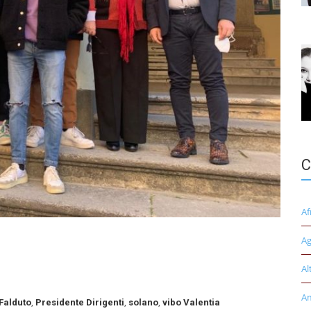
C
Af
Ag
Al
A
Falduto
,
Presidente Dirigenti
,
solano
,
vibo Valentia