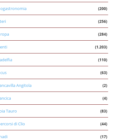
nogastronomia
(200)
teri
(256)
uropa
(284)
enti
(1.203)
ladelfia
(110)
cus
(63)
ancavilla Angitola
(2)
ancica
(4)
oia Tauro
(83)
percorsi di Clio
(44)
nadi
(17)