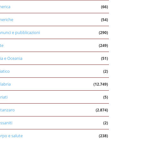
erica
(66)
eriche
(54)
nunci e pubblicazioni
(290)
te
(249)
ia e Oceania
(51)
iatico
(2)
labria
(12.749)
riati
(5)
tanzaro
(2.874)
ssaniti
(2)
rpo e salute
(238)