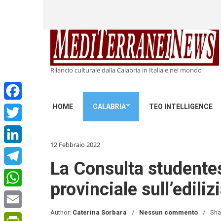
Rilancio culturale dalla Calabria in Italia e nel mondo
HOME
CALABRIA
TEO INTELLIGENCE
Facebook
Twitter
12 Febbraio 2022
LinkedIn
La Consulta studente
Telegram
provinciale sull’ediliz
WhatsApp
Author:
Caterina Sorbara
Nessun commento
Sha
Email