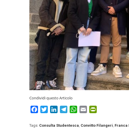
Condividi questo Articolo
Facebook
Twitter
LinkedIn
Telegram
WhatsApp
Email
PrintFriendly
Tags:
Consulta Studentesca
,
Convitto Filangeri
,
Franca 