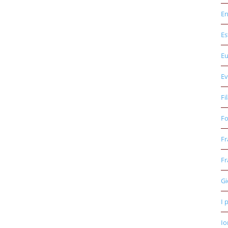
E
Es
E
Ev
Fi
Fo
Fr
Fr
Gi
I 
Io