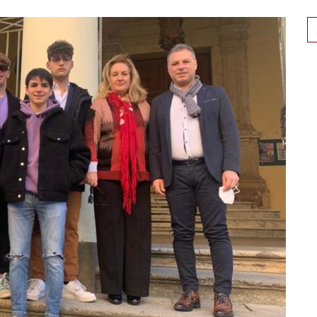
Se
for