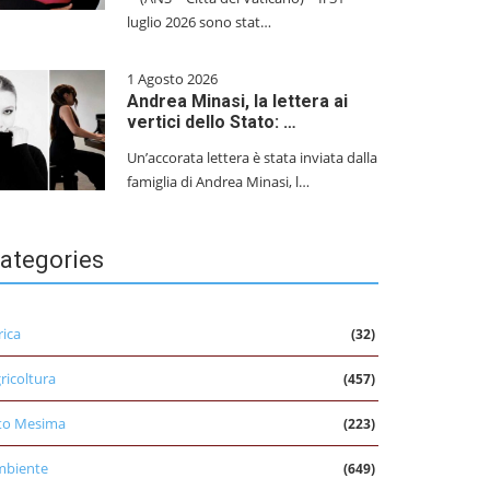
luglio 2026 sono stat…
1 Agosto 2026
Andrea Minasi, la lettera ai
vertici dello Stato: …
Un’accorata lettera è stata inviata dalla
famiglia di Andrea Minasi, l…
ategories
rica
(32)
ricoltura
(457)
to Mesima
(223)
mbiente
(649)