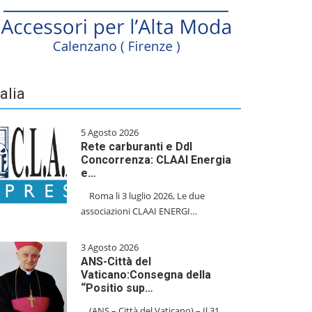
talia
5 Agosto 2026
Rete carburanti e Ddl
Concorrenza: CLAAI Energia
e…
​Roma li 3 luglio 2026, Le due
associazioni CLAAI ENERGI…
3 Agosto 2026
ANS-Città del
Vaticano:Consegna della
“Positio sup…
(ANS – Città del Vaticano) – Il 31