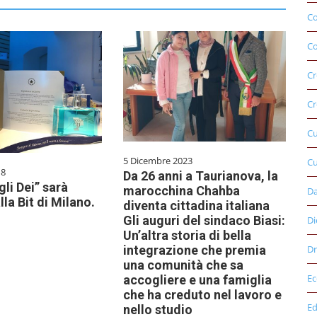
C
Co
Cr
Cr
C
5 Dicembre 2023
Cu
18
Da 26 anni a Taurianova, la
li Dei” sarà
marocchina Chahba
D
lla Bit di Milano.
diventa cittadina italiana
Gli auguri del sindaco Biasi:
Di
Un’altra storia di bella
Dr
integrazione che premia
una comunità che sa
E
accogliere e una famiglia
che ha creduto nel lavoro e
Ed
nello studio