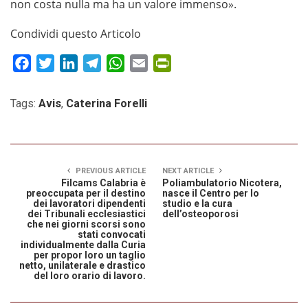
non costa nulla ma ha un valore immenso».
Condividi questo Articolo
Facebook
Twitter
LinkedIn
Telegram
WhatsApp
Email
PrintFriendly
Tags:
Avis
,
Caterina Forelli
PREVIOUS ARTICLE
NEXT ARTICLE
Filcams Calabria è
Poliambulatorio Nicotera,
preoccupata per il destino
nasce il Centro per lo
dei lavoratori dipendenti
studio e la cura
dei Tribunali ecclesiastici
dell’osteoporosi
che nei giorni scorsi sono
stati convocati
individualmente dalla Curia
per propor loro un taglio
netto, unilaterale e drastico
del loro orario di lavoro.