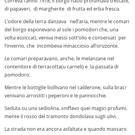
Correva l’anno 1978, il borgo natio profumava d’estate,
di papaveri, di margherite di frutta ed erba fresca.
L’odore della terra danzava nell’aria, mentre le comari
del borgo esponevano al sole i pomodori che, una
volta essiccati, veniva messi sott’olio e conservati per
l’inverno, che incombeva minaccioso all’orizzonte.
Le comari preparavano, anche, le melanzane nel
contenitore di terracotta(u carneli) e la passata di
pomodoro.
Mentre le bottiglie bollivano nel calderone, sulla braci
venivano arrostiti i peperoni e le pannocchie.
Seduta su una sediolina, sniffavo quei magici profumi,
mente il rosso del tramonto dondolava sugli ulivi.
La strada non era ancora asfaltata e quando massaro