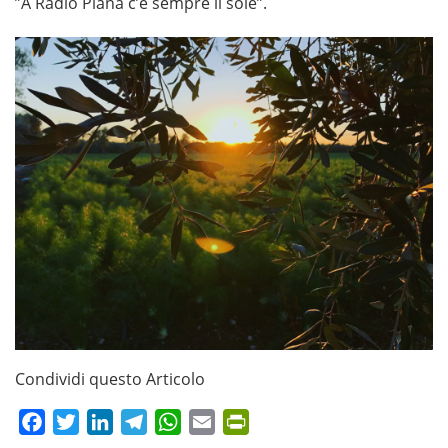
”A Radio Piana c’è sempre il sole”.
Condividi questo Articolo
Facebook
Twitter
LinkedIn
Telegram
WhatsApp
Email
PrintFriendly