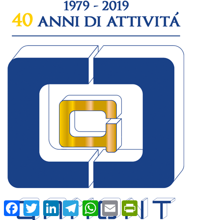
Facebook
Twitter
LinkedIn
Telegram
WhatsApp
Email
PrintFriendly