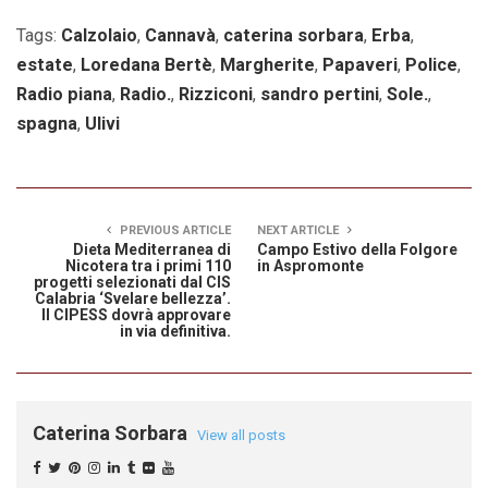
Tags:
Calzolaio
,
Cannavà
,
caterina sorbara
,
Erba
,
estate
,
Loredana Bertè
,
Margherite
,
Papaveri
,
Police
,
Radio piana
,
Radio.
,
Rizziconi
,
sandro pertini
,
Sole.
,
spagna
,
Ulivi
PREVIOUS ARTICLE
NEXT ARTICLE
Dieta Mediterranea di
Campo Estivo della Folgore
Nicotera tra i primi 110
in Aspromonte
progetti selezionati dal CIS
Calabria ‘Svelare bellezza’.
Il CIPESS dovrà approvare
in via definitiva.
Caterina Sorbara
View all posts