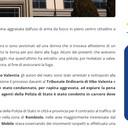
na aggravata dall’uso di arma da fuoco in pieno centro cittadino a
ura si sono avvicinati ad una donna che si trovava all’esterno di un
o la borsa per poi darsi alla fuga. Alcuni dei presenti che avevano
giti, ma quest’ultimo ha estratto una pistola, poi rivelatasi a salve,
ra, al fine di assicurarsi la fuga.
bo Valentia
gli autori del reato sono stati arrestati e sottoposti alla
sione il processo davanti al
Tribunale Ordinario di Vibo Valenta
e
è stato condannato, per rapina aggravata, ad espiare la pena
i agenti della Polizia di Stato è stato condotto in carcere dove
 della Polizia di Stato in città e provincia per il contrasto al traffico di
ti nella zona di
Rombiolo
, nelle aree maggiormente interessate dal
 Mobile
stava osservando dei movimenti sospetti e, effettuata una