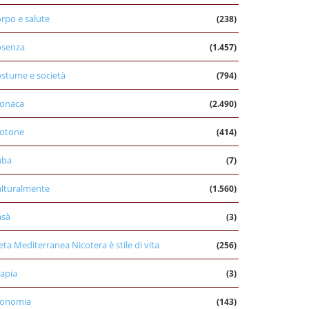
rpo e salute
(238)
osenza
(1.457)
stume e società
(794)
onaca
(2.490)
otone
(414)
uba
(7)
lturalmente
(1.560)
asà
(3)
eta Mediterranea Nicotera è stile di vita
(256)
apia
(3)
conomia
(143)