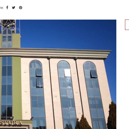
re:
Se
for