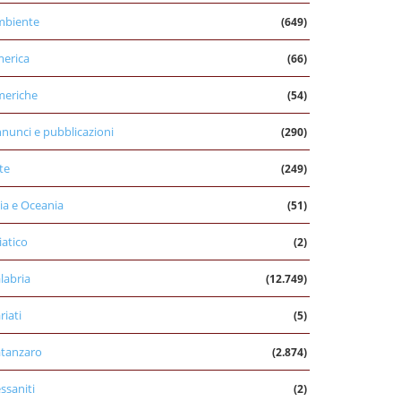
mbiente
(649)
erica
(66)
eriche
(54)
nunci e pubblicazioni
(290)
te
(249)
ia e Oceania
(51)
iatico
(2)
labria
(12.749)
riati
(5)
tanzaro
(2.874)
ssaniti
(2)