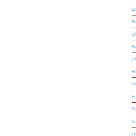
Ed
E
Es
E
Ev
Fi
Fo
Fr
Fr
Gi
I 