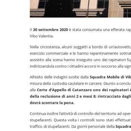
Il
20 settembre 2020
è stata consumata una efferata rapi
Vibo Valentia.
Nella circostanza, alcuni soggetti a bordo di un’autovett
esercizio commerciale e le hanno repentinamente sottratt
assistito alla scena hanno inseguito uno dei rapinatori fug
indirizzandola contro i cittadini accorsi in soccorso alla signo
All’esito delle indagini svolte dalla
Squadra Mobile di Vi
misura della custodia cautelare in carcere. Giunto a conclu
alla
Corte d’Appello di Catanzaro
uno dei rapinatori 
della reclusione di anni 2 e mesi 8; rintracciato dagl
dovrà scontare la pena.
Continua inoltre l’attività di controllo del territorio ad opera
stupefacenti. Questa volta i controlli sono stati effettua
traffico di stupefacenti. Da giorni personale della
Squadra