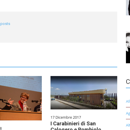
l posts
C
Af
Ag
17 Dicembre 2017
I Carabinieri di San
Al
8
Calogero e Rombiolo