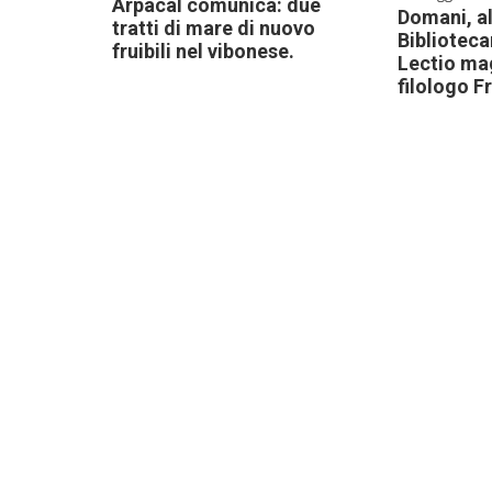
Arpacal comunica: due
Domani, a
tratti di mare di nuovo
Biblioteca
fruibili nel vibonese.
Lectio mag
filologo F