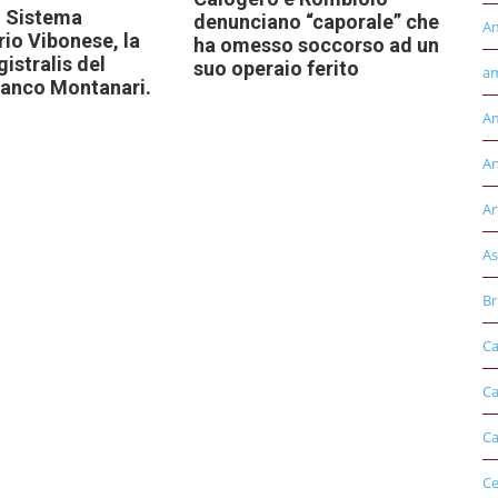
l Sistema
denunciano “caporale” che
A
rio Vibonese, la
ha omesso soccorso ad un
istralis del
suo operaio ferito
am
ranco Montanari.
Am
An
Ar
As
Br
Ca
Ca
Ca
Ce