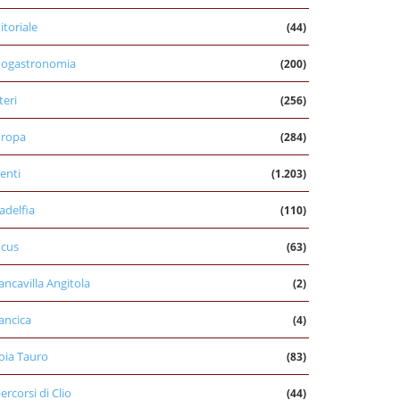
itoriale
(44)
nogastronomia
(200)
teri
(256)
uropa
(284)
enti
(1.203)
ladelfia
(110)
cus
(63)
ancavilla Angitola
(2)
ancica
(4)
oia Tauro
(83)
percorsi di Clio
(44)