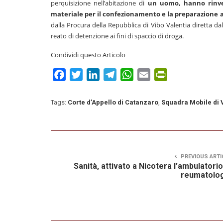
perquisizione nell’abitazione di
un uomo, hanno rinve
materiale per il confezionamento e la preparazione a
dalla Procura della Repubblica di Vibo Valentia diretta d
reato di detenzione ai fini di spaccio di droga.
Condividi questo Articolo
Facebook
Twitter
LinkedIn
Telegram
WhatsApp
Email
PrintFriendly
Tags:
Corte d’Appello di Catanzaro
,
Squadra Mobile di 
PREVIOUS ARTI
Sanità, attivato a Nicotera l’ambulatorio
reumatolog