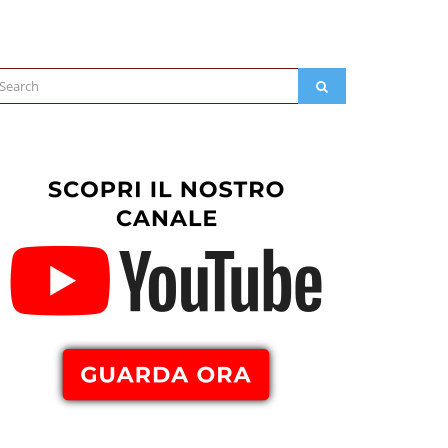
arch
SEARCH
: