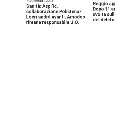
7 Novembre 2023
Reggio app
Sanità: Asp Rc,
Dopo 11 an
collaborazione Polistena-
svolta sul
Locri andrà avanti, Amodeo
del debito
rimane responsabile U.O.