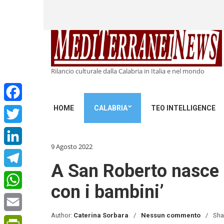
Rilancio culturale dalla Calabria in Italia e nel mondo
HOME
CALABRIA
TEO INTELLIGENCE
Facebook
Twitter
9 Agosto 2022
LinkedIn
A San Roberto nasce u
Telegram
con i bambini’
WhatsApp
Author:
Caterina Sorbara
Nessun commento
Sha
Email