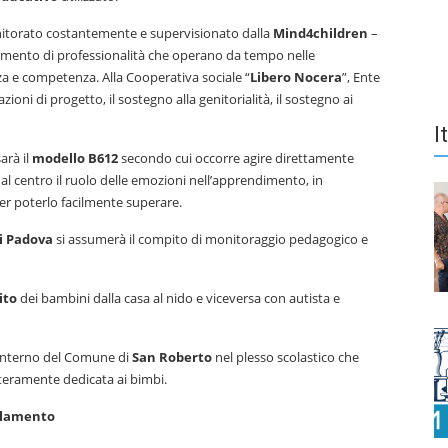
onitorato costantemente e supervisionato dalla
Mind4children
–
gimento di professionalità che operano da tempo nelle
za e competenza. Alla Cooperativa sociale “
Libero Nocera
”, Ente
oni di progetto, il sostegno alla genitorialità, il sostegno ai
I
arà il
modello B612
secondo cui occorre agire direttamente
al centro il ruolo delle emozioni nell’apprendimento, in
per poterlo facilmente superare.
i
Padova
si assumerà il compito di monitoraggio pedagogico e
ito
dei bambini dalla casa al nido e viceversa con autista e
ll’interno del Comune di
San
Roberto
nel plesso scolastico che
nteramente dedicata ai bimbi.
polamento