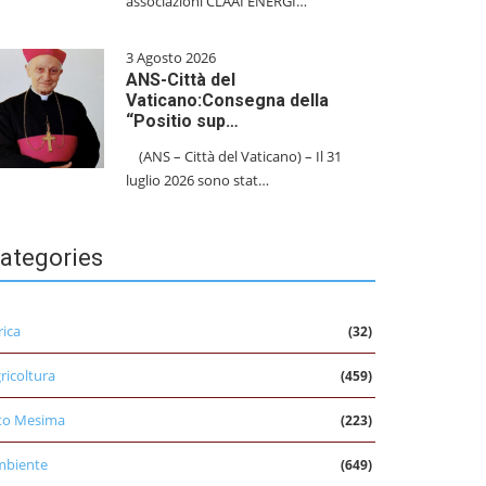
associazioni CLAAI ENERGI…
3 Agosto 2026
ANS-Città del
Vaticano:Consegna della
“Positio sup…
(ANS – Città del Vaticano) – Il 31
luglio 2026 sono stat…
ategories
rica
(32)
ricoltura
(459)
to Mesima
(223)
mbiente
(649)