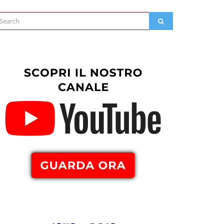
arch
SEARCH
: