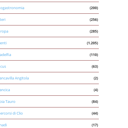
nogastronomia
(200)
teri
(256)
uropa
(285)
enti
(1.205)
ladelfia
(110)
cus
(63)
ancavilla Angitola
(2)
ancica
(4)
oia Tauro
(84)
percorsi di Clio
(44)
nadi
(17)