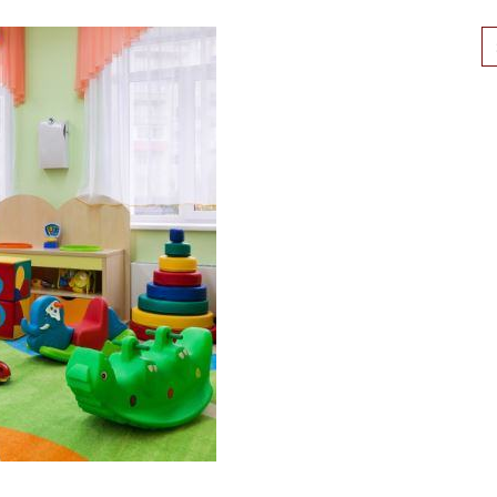
Se
for