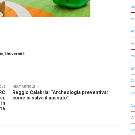
am
Am
An
Ar
to
,
Università
As
Br
Ca
CLE
NEXT ARTICLE
rRC
Reggio Calabria: “Archeologia preventiva:
Ca
si.
come si salva il passato”
 in
Ca
o16
Ce
Co