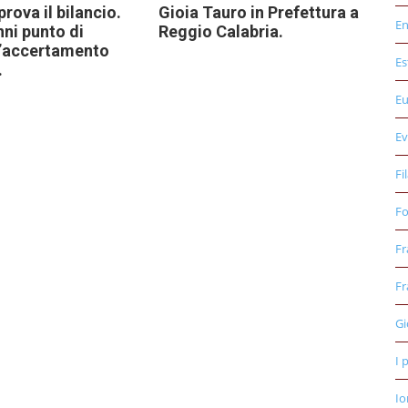
rova il bilancio.
Gioia Tauro in Prefettura a
E
ni punto di
Reggio Calabria.
l’accertamento
Es
.
E
Ev
Fi
Fo
Fr
Fr
Gi
I 
Io