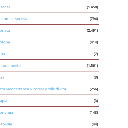
osenza
(1.458)
stume e società
(794)
onaca
(2.491)
otone
(414)
uba
(7)
lturalmente
(1.561)
asà
(3)
eta Mediterranea Nicotera è stile di vita
(256)
apia
(3)
conomia
(143)
itoriale
(44)