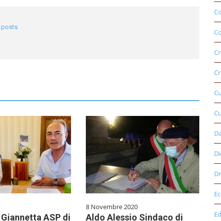
C
l posts
Co
Cr
Cr
C
Cu
D
Di
Dr
E
8 Novembre 2020
Ed
Giannetta ASP di
Aldo Alessio Sindaco di