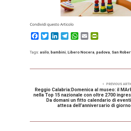
Condividi questo Articolo
Facebook
Twitter
LinkedIn
Telegram
WhatsApp
Email
PrintFriendly
Tags:
asilo
,
bambini
,
Libero Nocera
,
padova
,
San Rober
PREVIOUS ARTI
Reggio Calabria:Domenica al museo: il MA
nella Top 15 nazionale con oltre 2700 ingres
Da domani un fitto calendario di eventi
attesa dell’anniversario di giorn