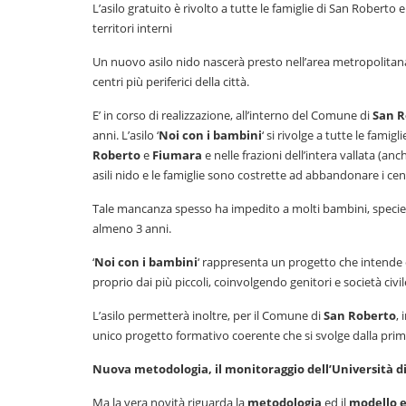
L’asilo gratuito è rivolto a tutte le famiglie di San Roberto e
territori interni
Un nuovo asilo nido nascerà presto nell’area metropolitana
centri più periferici della città.
E’ in corso di realizzazione, all’interno del Comune di
San
R
anni. L’asilo ‘
Noi con i bambini
‘ si rivolge a tutte le famig
Roberto
e
Fiumara
e nelle frazioni dell’intera vallata (anc
asili nido e le famiglie sono costrette ad abbandonare i cent
Tale mancanza spesso ha impedito a molti bambini, specie i
almeno 3 anni.
‘
Noi con i bambini
‘ rappresenta un progetto che intende of
proprio dai più piccoli, coinvolgendo genitori e società civ
L’asilo permetterà inoltre, per il Comune di
San
Roberto
,
unico progetto formativo coerente che si svolge dalla prim
Nuova metodologia, il monitoraggio dell’Università d
Ma la vera novità riguarda la
metodologia
ed il
modello 