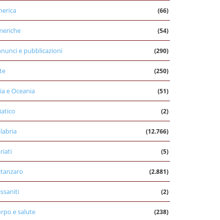
erica
(66)
eriche
(54)
nunci e pubblicazioni
(290)
te
(250)
ia e Oceania
(51)
iatico
(2)
labria
(12.766)
riati
(5)
tanzaro
(2.881)
ssaniti
(2)
rpo e salute
(238)