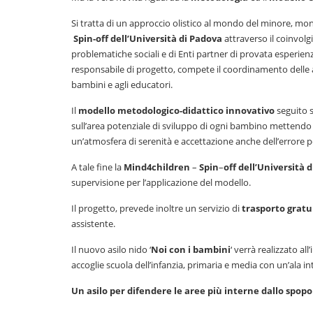
Si tratta di un approccio olistico al mondo del minore, m
Spin-off
dell’Università
di
Padova
attraverso il coinvol
problematiche sociali e di Enti partner di provata esperien
responsabile di progetto, compete il coordinamento delle azi
bambini e agli educatori.
Il
modello metodologico-didattico innovativo
seguito s
sull’area potenziale di sviluppo di ogni bambino mettendo 
un’atmosfera di serenità e accettazione anche dell’errore 
A tale fine la
Mind4children
–
Spin
–
off
dell’Università
d
supervisione per l’applicazione del modello.
Il progetto, prevede inoltre un servizio di
trasporto gratu
assistente.
Il nuovo asilo nido ‘
Noi con i bambini
‘ verrà realizzato a
accoglie scuola dell’infanzia, primaria e media con un’ala i
Un asilo per difendere le aree più interne dallo spo