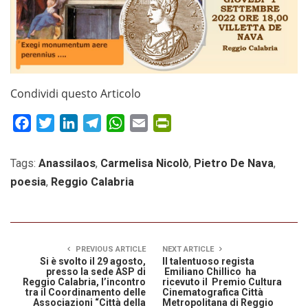
Condividi questo Articolo
Facebook
Twitter
LinkedIn
Telegram
WhatsApp
Email
PrintFriendly
Tags:
Anassilaos
,
Carmelisa Nicolò
,
Pietro De Nava
,
poesia
,
Reggio Calabria
PREVIOUS ARTICLE
NEXT ARTICLE
Si è svolto il 29 agosto,
Il talentuoso regista
presso la sede ASP di
Emiliano Chillico ha
Reggio Calabria, l’incontro
ricevuto il Premio Cultura
tra il Coordinamento delle
Cinematografica Città
Associazioni “Città della
Metropolitana di Reggio