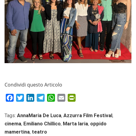
Condividi questo Articolo
Facebook
Twitter
LinkedIn
Telegram
WhatsApp
Email
PrintFriendly
Tags:
AnnaMaria De Luca
,
Azzurra Film Festival
,
cinema
,
Emiliano Chillico
,
Marta Iaria
,
oppido
mamertina
,
teatro