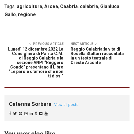
Tags:
agricoltura
,
Arcea
,
Caabria
,
calabria
,
Gianluca
Gallo
,
regione
PREVIOUS ARTICLE
NEXT ARTICLE
Lunedì 12 dicembre 2022 La
Reggio Calabria:la vita di
Consigliera di Parità C.M.
Rosella Staltari raccontata
di Reggio Calabria e la
in un testo teatrale di
sezione ANPI “Ruggero
Oreste Arconte
Condò” presentano il Libro
“Le parole d’amore che non
ti dissi”
Caterina Sorbara
View all posts
You may also like