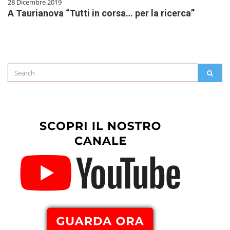
28 Dicembre 2019
A Taurianova “Tutti in corsa… per la ricerca”
Search
SEAR
for: