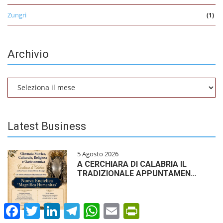
Zungri
(1)
Archivio
Archivio
Latest Business
5 Agosto 2026
A CERCHIARA DI CALABRIA IL
TRADIZIONALE APPUNTAMEN…
Facebook
Twitter
LinkedIn
Telegram
WhatsApp
Email
PrintFriendly