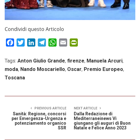
Condividi questo Articolo
Facebook
Twitter
LinkedIn
Telegram
WhatsApp
Email
PrintFriendly
Tags:
Anton Giulio Grande
,
firenze
,
Manuela Arcuri
,
moda
,
Nando Moscariello
,
Oscar
,
Premio Europeo
,
Toscana
PREVIOUS ARTICLE
NEXT ARTICLE
Sanità: Regione, concorsi
Dalla Redazione di
per Emergenza-Urgenza e
Mediterraneinews Vi
potenziamento organico
giungano gli auguri di Buon
SSR
Natale e Felice Anno 2023