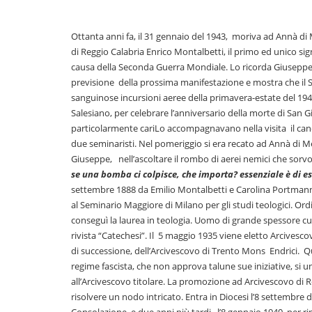
Ottanta anni fa, il 31 gennaio del 1943, moriva ad Annà di 
di Reggio Calabria Enrico Montalbetti, il primo ed unico sig
causa della Seconda Guerra Mondiale. Lo ricorda Giuseppe D
previsione della prossima manifestazione e mostra che il So
sanguinose incursioni aeree della primavera-estate del 1943
Salesiano, per celebrare l’anniversario della morte di San 
particolarmente cariLo accompagnavano nella visita il canon
due seminaristi. Nel pomeriggio si era recato ad Annà di Me
Giuseppe, nell’ascoltare il rombo di aerei nemici che sorvo
se una bomba ci colpisce, che importa? essenziale è di 
settembre 1888 da Emilio Montalbetti e Carolina Portmann. 
al Seminario Maggiore di Milano per gli studi teologici. Or
conseguì la laurea in teologia. Uomo di grande spessore cu
rivista “Catechesi”. Il 5 maggio 1935 viene eletto Arcivescov
di successione, dell’Arcivescovo di Trento Mons Endrici. Qui 
regime fascista, che non approva talune sue iniziative, si un
all’Arcivescovo titolare. La promozione ad Arcivescovo d
risolvere un nodo intricato. Entra in Diocesi l’8 settembre 