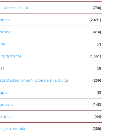
stume e società
(794)
onaca
(2.491)
otone
(414)
uba
(7)
lturalmente
(1.561)
asà
(3)
eta Mediterranea Nicotera è stile di vita
(256)
apia
(3)
conomia
(143)
itoriale
(44)
nogastronomia
(200)