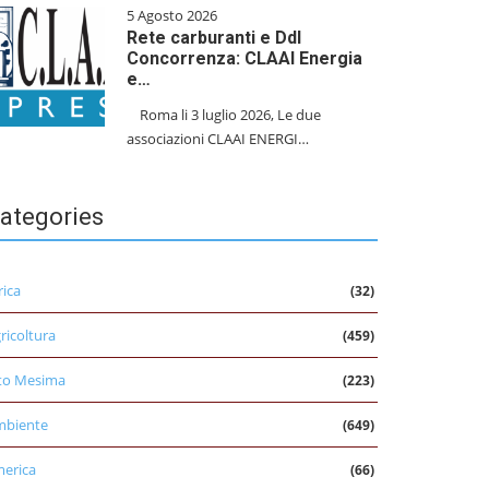
5 Agosto 2026
Rete carburanti e Ddl
Concorrenza: CLAAI Energia
e…
​Roma li 3 luglio 2026, Le due
associazioni CLAAI ENERGI…
ategories
rica
(32)
ricoltura
(459)
to Mesima
(223)
mbiente
(649)
erica
(66)