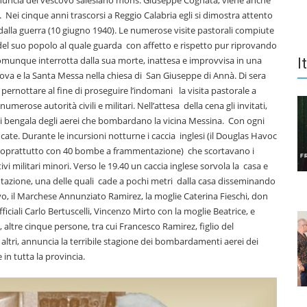
 rinuncia del vescovo salesiano mons. Giuseppe Cognata, viene anche
Nei cinque anni trascorsi a Reggio Calabria egli si dimostra attento
 dalla guerra (10 giugno 1940). Le numerose visite pastorali compiute
el suo popolo al quale guarda con affetto e rispetto pur riprovando
u comunque interrotta dalla sua morte, inattesa e improvvisa in una
I
 Bova e la Santa Messa nella chiesa di San Giuseppe di Annà. Di sera
 pernottare al fine di proseguire l’indomani la visita pastorale a
erose autorità civili e militari. Nell’attesa della cena gli invitati,
dai bengala degli aerei che bombardano la vicina Messina. Con ogni
ancate. Durante le incursioni notturne i caccia inglesi (il Douglas Havoc
a soprattutto con 40 bombe a frammentazione) che scortavano i
ivi militari minori. Verso le 19.40 un caccia inglese sorvola la casa e
ntazione, una delle quali cade a pochi metri dalla casa disseminando
o, il Marchese Annunziato Ramirez, la moglie Caterina Fieschi, don
ficiali Carlo Bertuscelli, Vincenzo Mirto con la moglie Beatrice, e
 altre cinque persone, tra cui Francesco Ramirez, figlio del
i altri, annuncia la terribile stagione dei bombardamenti aerei dei
in tutta la provincia.