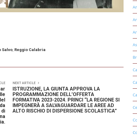
Am
An
Ar
As
o Salvo
,
Reggio Calabria
Br
Ca
Ca
CLE
NEXT ARTICLE
mar
ISTRUZIONE, LA GIUNTA APPROVA LA
lle
PROGRAMMAZIONE DELL’OFFERTA
Ca
del
FORMATIVA 2023-2024. PRINCI “LA REGIONE SI
 da
IMPEGNERÀ A SALVAGUARDARE LE AREE AD
Ce
 di
ALTO RISCHIO DI DISPERSIONE SCOLASTICA”
ina
Co
ia.
C