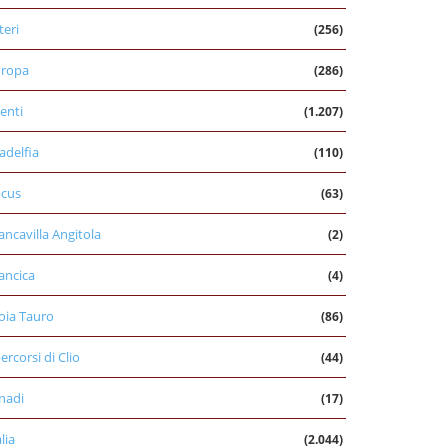
teri
(256)
uropa
(286)
enti
(1.207)
ladelfia
(110)
cus
(63)
ancavilla Angitola
(2)
ancica
(4)
oia Tauro
(86)
percorsi di Clio
(44)
nadi
(17)
alia
(2.044)