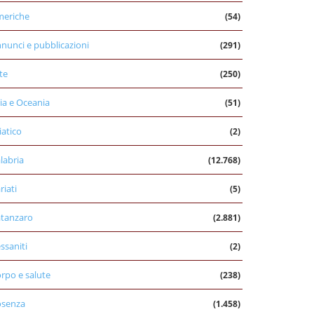
eriche
(54)
nunci e pubblicazioni
(291)
te
(250)
ia e Oceania
(51)
iatico
(2)
labria
(12.768)
riati
(5)
tanzaro
(2.881)
ssaniti
(2)
rpo e salute
(238)
osenza
(1.458)