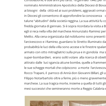
Consolazione, e due anni più tardi, l’8 gennaio 1940, per
nominato Amministratore Apostolico della Diocesi di Bova. 
ai bisogni della città ed ai suoi problemi, aggravati ormai
in Diocesi gli consentono di approfondire la conoscenza d
talune “abitudini” della società reggina. La sua attività f
fredda giornata di gennaio. Si è sopra ricordata la visita a
egli si reca nella villa del marchese Annunziato Ramirez per
Melito. Alla cena organizzata dal nobiluomo sono presenti num
l’arcivescovo e i Ramirez, guardano lo Stretto illuminato 
probabilità le luci della villa sono accese e le finestre spal
armato con otto mitragliatrici sulla prua e in gondola m
super-bombardieri, erano soliti volare alla ricerca di obiett
attirato dalle luci sgancia alcune bombe, quelle a framme
le sue schegge mortali che colpiscono a morte l’arcivescov
Rocco Trapani, il parroco di Annà don Giovanni Billari, gli uf
Filippo Notarbartolo oltre a ferire, più o meno gravemente,
marchese. La sua tragica morte, insieme a quella di tutti gl
mesi successivi che semineranno morte a Reggio Calabria e 