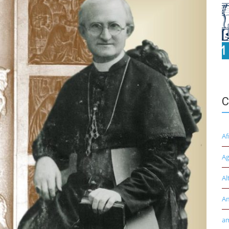
C
Af
Ag
Al
A
am