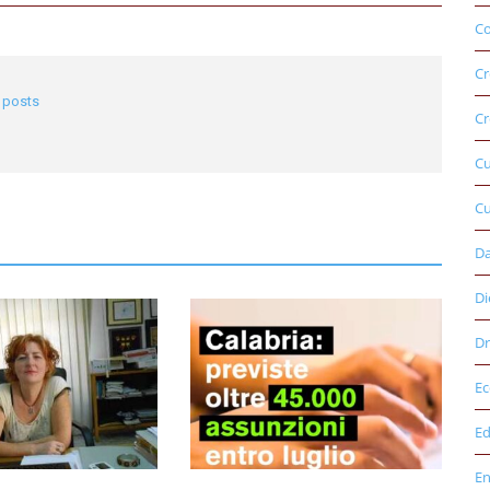
Co
Cr
l posts
Cr
C
Cu
D
Di
Dr
E
Ed
E