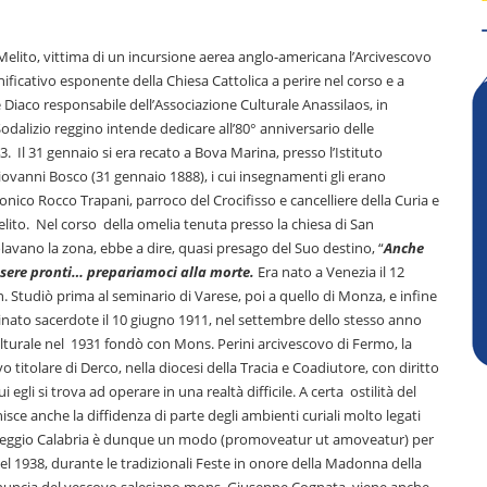
Melito, vittima di un incursione aerea anglo-americana l’Arcivescovo
nificativo esponente della Chiesa Cattolica a perire nel corso e a
iaco responsabile dell’Associazione Culturale Anassilaos, in
dalizio reggino intende dedicare all’80° anniversario delle
. Il 31 gennaio si era recato a Bova Marina, presso l’Istituto
Giovanni Bosco (31 gennaio 1888), i cui insegnamenti gli erano
ico Rocco Trapani, parroco del Crocifisso e cancelliere della Curia e
lito. Nel corso della omelia tenuta presso la chiesa di San
lavano la zona, ebbe a dire, quasi presago del Suo destino, “
Anche
essere pronti… prepariamoci alla morte.
Era nato a Venezia il 12
Studiò prima al seminario di Varese, poi a quello di Monza, e infine
dinato sacerdote il 10 giugno 1911, nel settembre dello stesso anno
lturale nel 1931 fondò con Mons. Perini arcivescovo di Fermo, la
o titolare di Derco, nella diocesi della Tracia e Coadiutore, con diritto
egli si trova ad operare in una realtà difficile. A certa ostilità del
isce anche la diffidenza di parte degli ambienti curiali molto legati
i Reggio Calabria è dunque un modo (promoveatur ut amoveatur) per
del 1938, durante le tradizionali Feste in onore della Madonna della