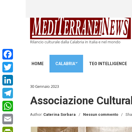
Rilancio culturale dalla Calabria in Italia e nel mondo
HOME
CALABRIA
TEO INTELLIGENCE
Facebook
Twitter
30 Gennaio 2023
LinkedIn
Associazione Cultural
Telegram
Author:
Caterina Sorbara
Nessun commento
Sha
WhatsApp
Email