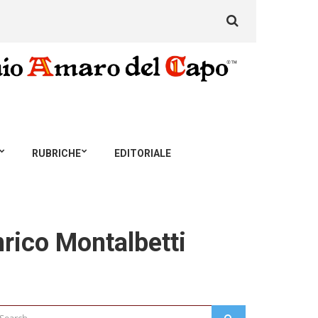
Search
for:
RUBRICHE
EDITORIALE
nrico Montalbetti
arch
SEARCH