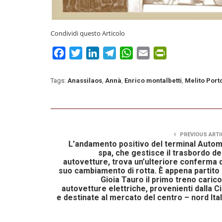
Condividi questo Articolo
Facebook
Twitter
LinkedIn
Telegram
WhatsApp
Email
PrintFriendly
Tags:
Anassilaos
,
Annà
,
Enrico montalbetti
,
Melito Port
PREVIOUS ARTI
L’andamento positivo del terminal Auto
spa, che gestisce il trasbordo de
autovetture, trova un’ulteriore conferma 
suo cambiamento di rotta. È appena partito
Gioia Tauro il primo treno carico
autovetture elettriche, provenienti dalla C
e destinate al mercato del centro – nord Ital