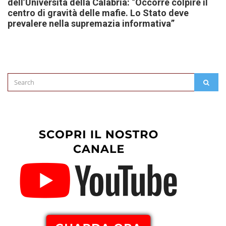
dell’Università della Calabria: “Occorre colpire il
centro di gravità delle mafie. Lo Stato deve
prevalere nella supremazia informativa”
Search
SEAR
for: