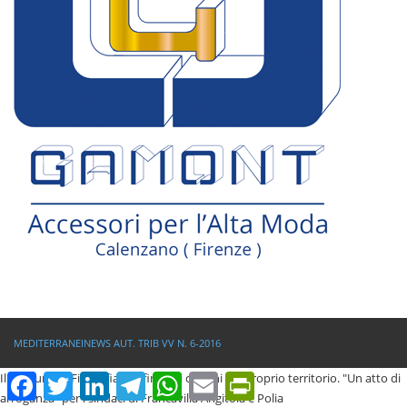
MEDITERRANEINEWS AUT. TRIB VV N. 6-2016
Il Comune di Filadelfia ridefinisce i confini del proprio territorio. "Un atto di
Facebook
Twitter
LinkedIn
Telegram
WhatsApp
Email
PrintFriendly
arroganza" per i sindaci di Francavilla Angitola e Polia