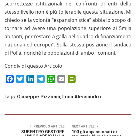
scorrettezze istituzionali nei confronti di enti dello
stesso livello non è più tollerabile questa situazione. Mi
chiedo se la volontà “espansionistica” abbia lo scopo di
tornare ad avere una popolazione superiore ai 5mila
abitanti, per restare a galla nel quadro di finanziamenti
nazionali ed europei”. Sulla stessa posizione il sindaco
di Polia, nonché le popolazioni di ambo i comuni.
Condividi questo Articolo
Facebook
Twitter
LinkedIn
Telegram
WhatsApp
Email
PrintFriendly
Tags:
Giuseppe Pizzonia
,
Luca Alessandro
PREVIOUS ARTICLE
NEXT ARTICLE
SUBENTRO GESTORE
100 gli appassionati di