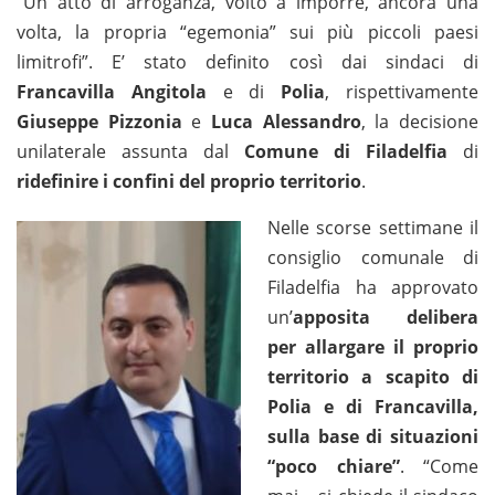
“Un atto di arroganza, volto a imporre, ancora una
volta, la propria “egemonia” sui più piccoli paesi
limitrofi”. E’ stato definito così dai sindaci di
Francavilla Angitola
e di
Polia
, rispettivamente
Giuseppe Pizzonia
e
Luca Alessandro
, la decisione
unilaterale assunta dal
Comune di Filadelfia
di
ridefinire i confini del proprio territorio
.
Nelle scorse settimane il
consiglio comunale di
Filadelfia ha approvato
un’
apposita delibera
per allargare il proprio
territorio a scapito di
Polia e di Francavilla,
sulla base di situazioni
“poco chiare”
. “Come