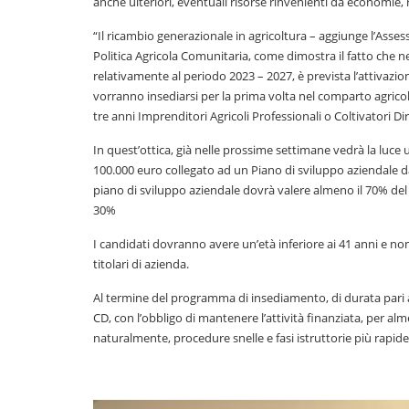
anche ulteriori, eventuali risorse rinvenienti da economie,
“Il ricambio generazionale in agricoltura – aggiunge l’Asses
Politica Agricola Comunitaria, come dimostra il fatto che 
relativamente al periodo 2023 – 2027, è prevista l’attivazi
vorranno insediarsi per la prima volta nel comparto agricolo
tre anni Imprenditori Agricoli Professionali o Coltivatori Dir
In quest’ottica, già nelle prossime settimane vedrà la luc
100.000 euro collegato ad un Piano di sviluppo aziendale da
piano di sviluppo aziendale dovrà valere almeno il 70% del
30%
I candidati dovranno avere un’età inferiore ai 41 anni e non
titolari di azienda.
Al termine del programma di insediamento, di durata pari a 3
CD, con l’obbligo di mantenere l’attività finanziata, per a
naturalmente, procedure snelle e fasi istruttorie più rapide