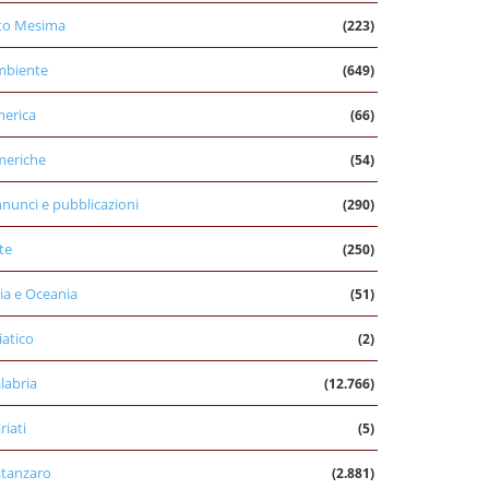
to Mesima
(223)
mbiente
(649)
erica
(66)
eriche
(54)
nunci e pubblicazioni
(290)
te
(250)
ia e Oceania
(51)
iatico
(2)
labria
(12.766)
riati
(5)
tanzaro
(2.881)