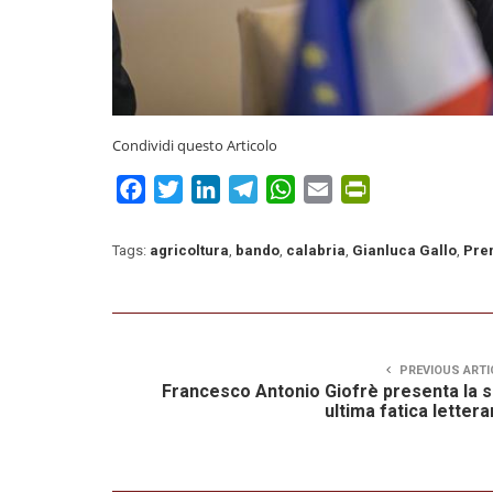
Condividi questo Articolo
Facebook
Twitter
LinkedIn
Telegram
WhatsApp
Email
PrintFriendly
Tags:
agricoltura
,
bando
,
calabria
,
Gianluca Gallo
,
Pre
PREVIOUS ARTI
Francesco Antonio Giofrè presenta la 
ultima fatica lettera