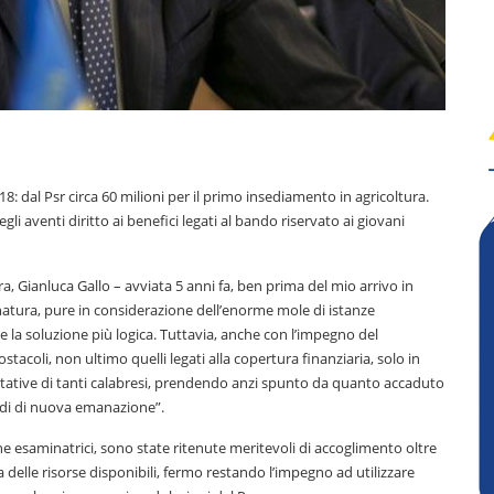
8: dal Psr circa 60 milioni per il primo insediamento in agricoltura.
gli aventi diritto ai benefici legati al bando riservato ai giovani
ura, Gianluca Gallo – avviata 5 anni fa, ben prima del mio arrivo in
natura, pure in considerazione dell’enorme mole di istanze
la soluzione più logica. Tuttavia, anche con l’impegno del
tacoli, non ultimo quelli legati alla copertura finanziaria, solo in
ettative di tanti calabresi, prendendo anzi spunto da quanto accaduto
andi di nuova emanazione”.
ne esaminatrici, sono state ritenute meritevoli di accoglimento oltre
delle risorse disponibili, fermo restando l’impegno ad utilizzare