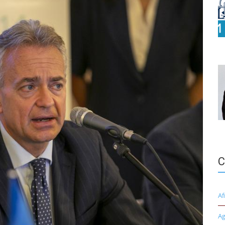
C
Af
Ag