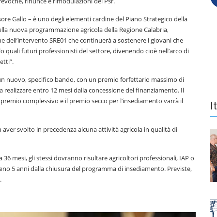
 revoche, rinunce e rimodulazioni del Psr.
sore Gallo – è uno degli elementi cardine del Piano Strategico della
nella nuova programmazione agricola della Regione Calabria,
one dell’intervento SRE01 che continuerà a sostenere i giovani che
 quali futuri professionisti del settore, divenendo cioè nell’arco di
etti”.
e un nuovo, specifico bando, con un premio forfettario massimo di
 realizzare entro 12 mesi dalla concessione del finanziamento. Il
 premio complessivo e il premio secco per l’insediamento varrà il
I
 aver svolto in precedenza alcuna attività agricola in qualità di
6 mesi, gli stessi dovranno risultare agricoltori professionali, IAP o
lmeno 5 anni dalla chiusura del programma di insediamento. Previste,
.