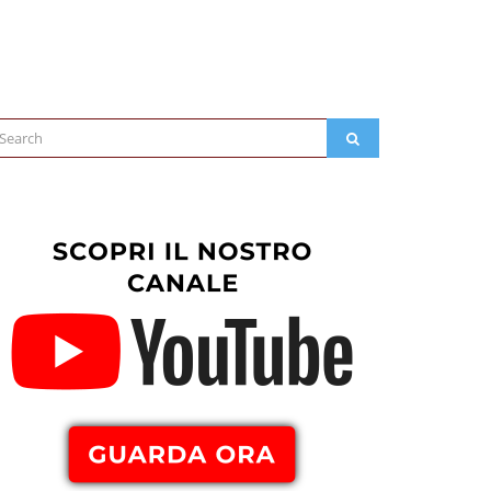
arch
SEARCH
: