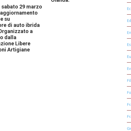
o sabato 29 marzo
E
i aggiornamento
e su
Ed
e di auto ibrida
 Organizzato a
E
o dalla
zione Libere
Es
ni Artigiane
E
Ev
Fi
Fo
Fr
Fr
Gi