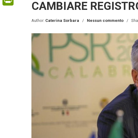
CAMBIARE REGISTR
PrintFriendly
Author:
Caterina Sorbara
Nessun commento
Sha