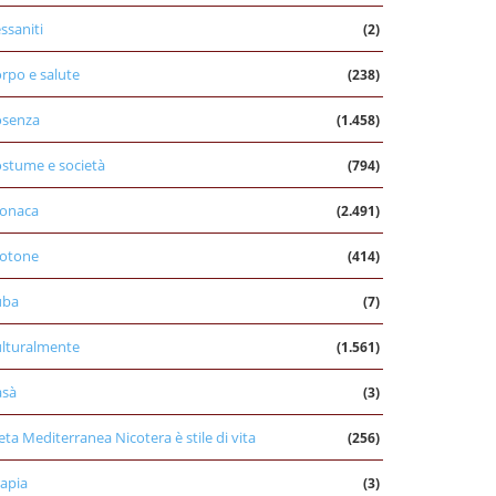
ssaniti
(2)
rpo e salute
(238)
osenza
(1.458)
stume e società
(794)
onaca
(2.491)
otone
(414)
uba
(7)
lturalmente
(1.561)
asà
(3)
eta Mediterranea Nicotera è stile di vita
(256)
apia
(3)