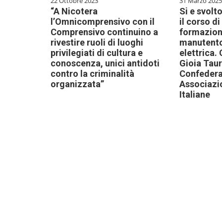
22 Ottobre 2023
31 Marzo 2025
“A Nicotera
Si e svolt
l’Omnicomprensivo con il
il corso d
Comprensivo continuino a
formazion
rivestire ruoli di luoghi
manutentor
privilegiati di cultura e
elettrica.
conoscenza, unici antidoti
Gioia Taur
contro la criminalità
Confedera
organizzata”
Associazio
Italiane