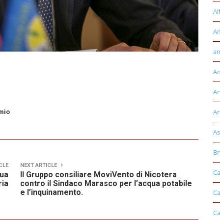
Al
A
am
Am
An
Ar
mio
As
Br
CLE
NEXT ARTICLE
Ca
sua
Il Gruppo consiliare MoviVento di Nicotera
ria
contro il Sindaco Marasco per l’acqua potabile
e l’inquinamento.
Ca
Ca