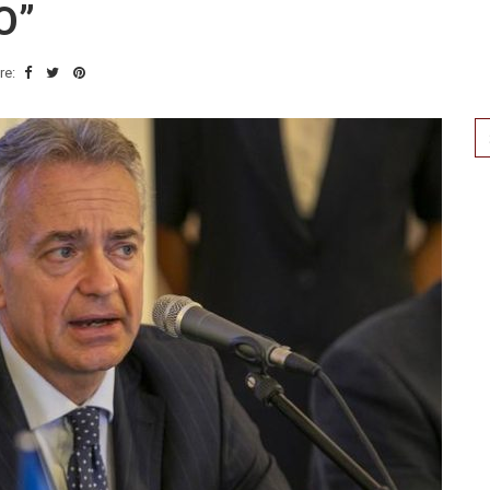
O”
re:
Se
for