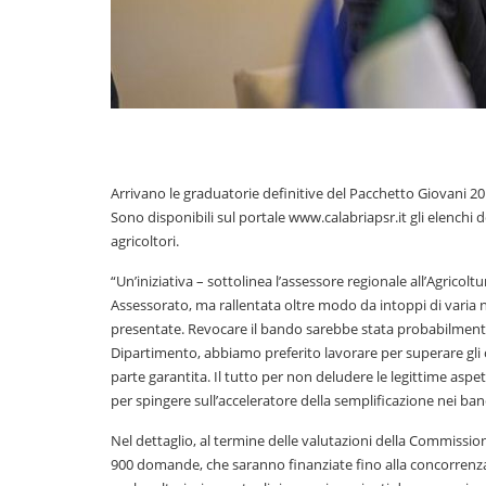
Arrivano le graduatorie definitive del Pacchetto Giovani 201
Sono disponibili sul portale www.calabriapsr.it gli elenchi de
agricoltori.
“Un’iniziativa – sottolinea l’assessore regionale all’Agricolt
Assessorato, ma rallentata oltre modo da intoppi di varia 
presentate. Revocare il bando sarebbe stata probabilmente 
Dipartimento, abbiamo preferito lavorare per superare gli os
parte garantita. Il tutto per non deludere le legittime asp
per spingere sull’acceleratore della semplificazione nei b
Nel dettaglio, al termine delle valutazioni della Commissio
900 domande, che saranno finanziate fino alla concorrenza 