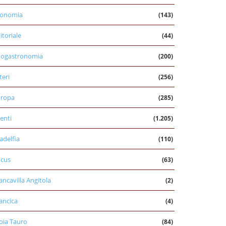
conomia
(143)
itoriale
(44)
nogastronomia
(200)
teri
(256)
uropa
(285)
enti
(1.205)
ladelfia
(110)
cus
(63)
ancavilla Angitola
(2)
ancica
(4)
oia Tauro
(84)