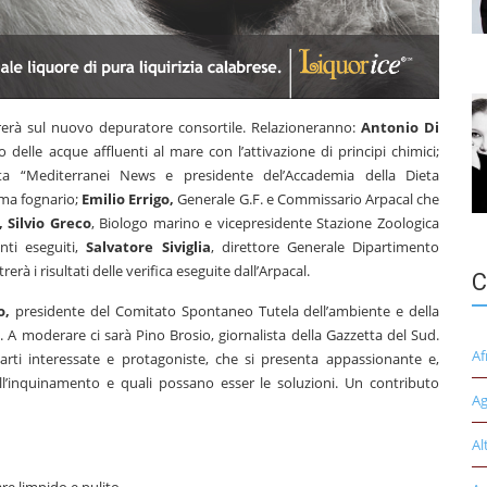
strerà sul nuovo depuratore consortile. Relazioneranno:
Antonio Di
delle acque affluenti al mare con l’attivazione di principi chimici;
ata “Mediterranei News e presidente del’Accademia della Dieta
tema fognario;
Emilio Errigo,
Generale G.F. e Commissario Arpacal che
, Silvio Greco
, Biologo marino e vicepresidente Stazione Zoologica
nti eseguiti,
Salvatore Siviglia
, direttore Generale Dipartimento
erà i risultati delle verifica eseguite dall’Arpacal.
C
o,
presidente del Comitato Spontaneo Tutela dell’ambiente e della
 A moderare ci sarà Pino Brosio, giornalista della Gazzetta del Sud.
Af
arti interessate e protagoniste, che si presenta appassionante e,
ll’inquinamento e quali possano esser le soluzioni. Un contributo
Ag
Al
re limpido e pulito.