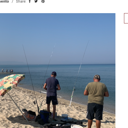
ento
Share:
Se
for