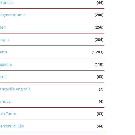
itoriale
(44)
nogastronomia
(200)
teri
(256)
uropa
(284)
enti
(1.203)
ladelfia
(110)
cus
(63)
ancavilla Angitola
(2)
ancica
(4)
oia Tauro
(83)
percorsi di Clio
(44)