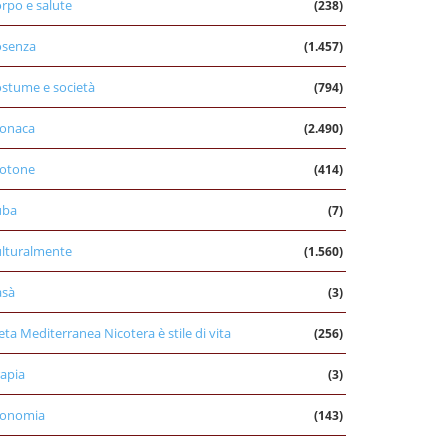
rpo e salute
(238)
osenza
(1.457)
stume e società
(794)
onaca
(2.490)
otone
(414)
uba
(7)
lturalmente
(1.560)
asà
(3)
eta Mediterranea Nicotera è stile di vita
(256)
apia
(3)
conomia
(143)