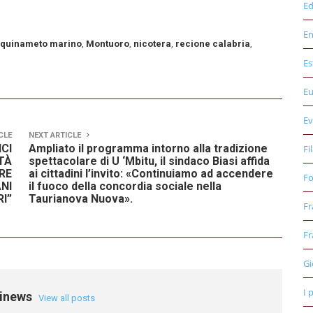
Ed
E
nquinameto marino
,
Montuoro
,
nicotera
,
recione calabria
,
Es
E
Ev
CLE
NEXT ARTICLE
CI
Ampliato il programma intorno alla tradizione
Fi
TÀ
spettacolare di U ‘Mbitu, il sindaco Biasi affida
RE
ai cittadini l’invito: «Continuiamo ad accendere
Fo
NI
il fuoco della concordia sociale nella
RI”
Taurianova Nuova».
Fr
Fr
Gi
I 
einews
View all posts