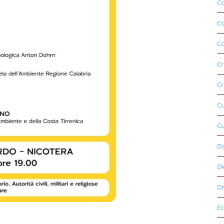
Co
C
Co
Cr
Cr
C
Cu
D
Di
Dr
E