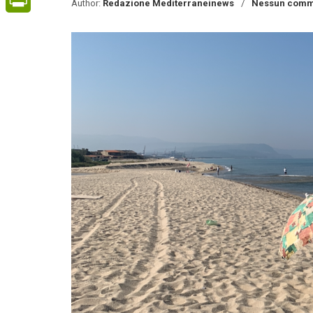
Author:
Redazione Mediterraneinews
Nessun comm
PrintFriendly