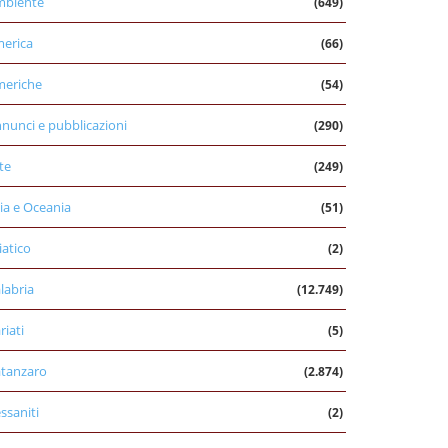
mbiente
(649)
erica
(66)
eriche
(54)
nunci e pubblicazioni
(290)
te
(249)
ia e Oceania
(51)
iatico
(2)
labria
(12.749)
riati
(5)
tanzaro
(2.874)
ssaniti
(2)