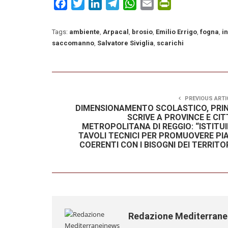
Facebook
Twitter
LinkedIn
Telegram
WhatsApp
Email
PrintFriendly
Tags:
ambiente
,
Arpacal
,
brosio
,
Emilio Errigo
,
fogna
,
i
saccomanno
,
Salvatore Siviglia
,
scarichi
PREVIOUS ARTI
DIMENSIONAMENTO SCOLASTICO, PRIN
SCRIVE A PROVINCE E CIT
METROPOLITANA DI REGGIO: “ISTITUI
TAVOLI TECNICI PER PROMUOVERE PIA
COERENTI CON I BISOGNI DEI TERRITO
Redazione Mediterran