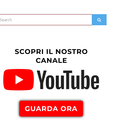
arch
SEARCH
: