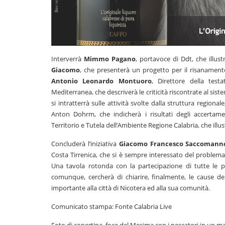
Interverrà
Mimmo Pagano
, portavoce di Ddt, che illu
Giacomo
, che presenterà un progetto per il risanamento 
Antonio Leonardo Montuoro
, Direttore della test
Mediterranea, che descriverà le criticità riscontrate al sis
si intratterrà sulle attività svolte dalla struttura regionale
Anton Dohrm, che indicherà i risultati degli accertame
Territorio e Tutela dell’Ambiente Regione Calabria, che illustr
Concluderà l’iniziativa
Giacomo Francesco Saccomann
Costa Tirrenica, che si è sempre interessato del problema.
Una tavola rotonda con la partecipazione di tutte le p
comunque, cercherà di chiarire, finalmente, le cause de
importante alla città di Nicotera ed alla sua comunità.
Comunicato stampa: Fonte Calabria Live
Foto di copertina, foce del Mesima con i pescatori in un ma