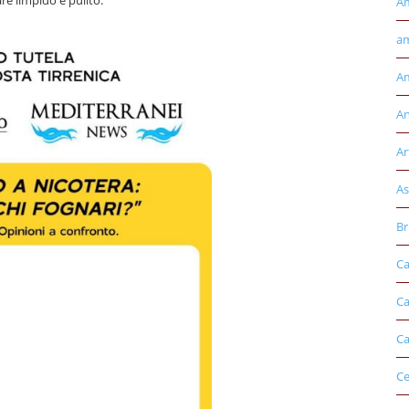
A
am
Am
An
Ar
As
Br
Ca
Ca
Ca
Ce