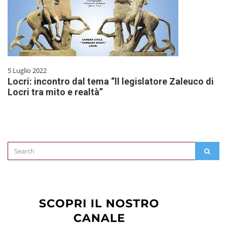
5 Luglio 2022
Locri: incontro dal tema “ll legislatore Zaleuco di
Locri tra mito e realtà”
Search
SEAR
for: