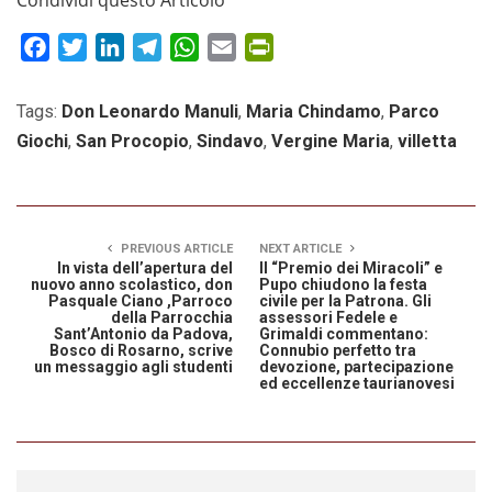
Facebook
Twitter
LinkedIn
Telegram
WhatsApp
Email
PrintFriendly
Tags:
Don Leonardo Manuli
,
Maria Chindamo
,
Parco
Giochi
,
San Procopio
,
Sindavo
,
Vergine Maria
,
villetta
PREVIOUS ARTICLE
NEXT ARTICLE
In vista dell’apertura del
Il “Premio dei Miracoli” e
nuovo anno scolastico, don
Pupo chiudono la festa
Pasquale Ciano ,Parroco
civile per la Patrona. Gli
della Parrocchia
assessori Fedele e
Sant’Antonio da Padova,
Grimaldi commentano:
Bosco di Rosarno, scrive
Connubio perfetto tra
un messaggio agli studenti
devozione, partecipazione
ed eccellenze taurianovesi