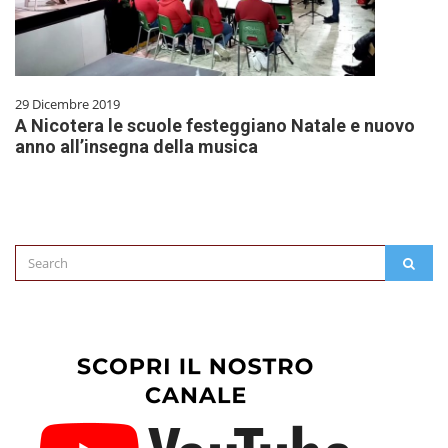
29 Dicembre 2019
A Nicotera le scuole festeggiano Natale e nuovo
anno all’insegna della musica
Search
SEAR
for: