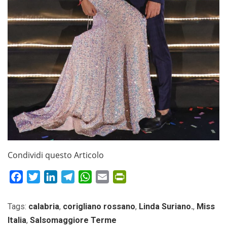
Condividi questo Articolo
Facebook
Twitter
LinkedIn
Telegram
WhatsApp
Email
PrintFriendly
Tags:
calabria
,
corigliano rossano
,
Linda Suriano.
,
Miss
Italia
,
Salsomaggiore Terme