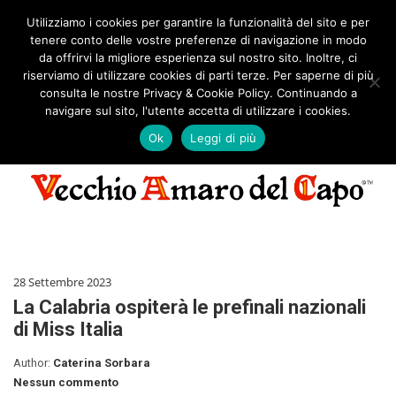
Search
MENU
Utilizziamo i cookies per garantire la funzionalità del sito e per
for:
tenere conto delle vostre preferenze di navigazione in modo
da offrirvi la migliore esperienza sul nostro sito. Inoltre, ci
riserviamo di utilizzare cookies di parti terze. Per saperne di più
consulta le nostre Privacy & Cookie Policy. Continuando a
navigare sul sito, l'utente accetta di utilizzare i cookies.
Rilancio culturale dalla Calabria in Italia e nel mondo
Ok
Leggi di più
28 Settembre 2023
La Calabria ospiterà le prefinali nazionali
di Miss Italia
Author:
Caterina Sorbara
Nessun commento