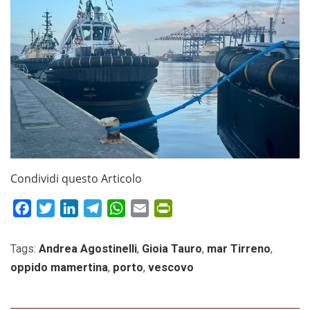
Condividi questo Articolo
Facebook
Twitter
LinkedIn
Telegram
WhatsApp
Email
PrintFriendly
Tags:
Andrea Agostinelli
,
Gioia Tauro
,
mar Tirreno
,
oppido mamertina
,
porto
,
vescovo