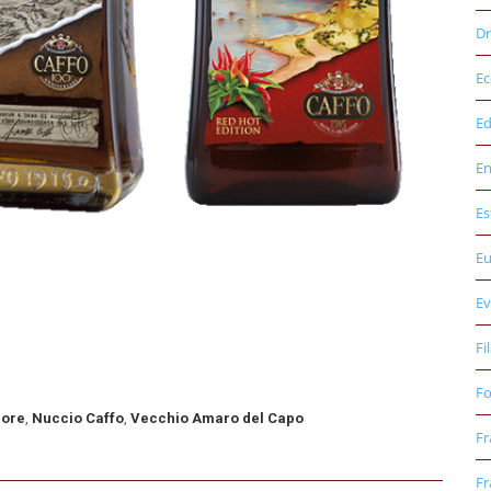
Dr
E
Ed
E
Es
E
Ev
Fi
Fo
uore
,
Nuccio Caffo
,
Vecchio Amaro del Capo
Fr
Fr