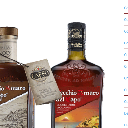
Ca
Ce
Co
C
Co
Cr
Cr
C
Cu
D
Di