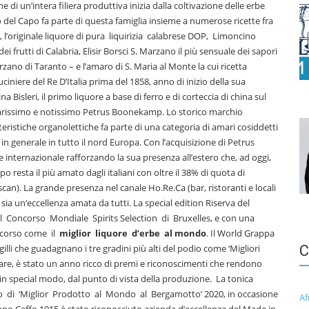
 di un’intera filiera produttiva inizia dalla coltivazione delle erbe
ro del Capo fa parte di questa famiglia insieme a numerose ricette fra
ice, l’originale liquore di pura liquirizia calabrese DOP, Limoncino
frutti di Calabria, Elisir Borsci S. Marzano il più sensuale dei sapori
zano di Taranto – e l’amaro di S. Maria al Monte la cui ricetta
iniere del Re D’Italia prima del 1858, anno di inizio della sua
 Bisleri, il primo liquore a base di ferro e di corteccia di china sul
arissimo e notissimo Petrus Boonekamp. Lo storico marchio
tteristiche organolettiche fa parte di una categoria di amari cosiddetti
n generale in tutto il nord Europa. Con l’acquisizione di Petrus
ternazionale rafforzando la sua presenza all’estero che, ad oggi,
 resta il più amato dagli italiani con oltre il 38% di quota di
can). La grande presenza nel canale Ho.Re.Ca (bar, ristoranti e locali
 un’eccellenza amata da tutti. La special edition Riserva del
Concorso Mondiale Spirits Selection di Bruxelles, e con una
ncorso come il
miglior liquore d’erbe al mondo
. Il World Grappa
lli che guadagnano i tre gradini più alti del podio come ‘Migliori
C
colare, è stato un anno ricco di premi e riconoscimenti che rendono
 in special modo, dal punto di vista della produzione. La tonica
io di ‘Miglior Prodotto al Mondo al Bergamotto’ 2020, in occasione
Af