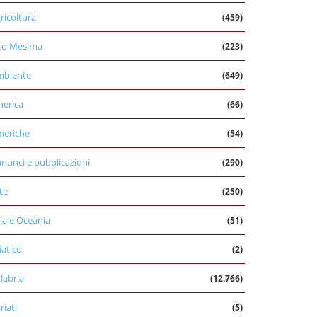
ricoltura
(459)
to Mesima
(223)
mbiente
(649)
erica
(66)
eriche
(54)
nunci e pubblicazioni
(290)
te
(250)
ia e Oceania
(51)
iatico
(2)
labria
(12.766)
riati
(5)