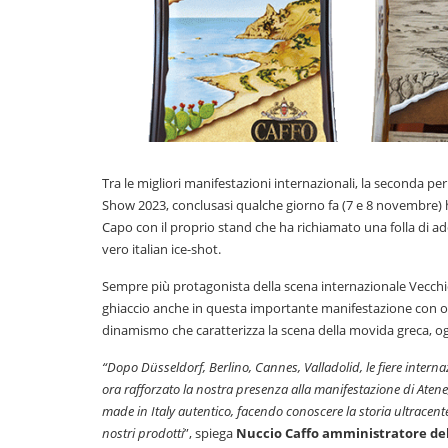
Tra le migliori manifestazioni internazionali, la seconda p
Show 2023, conclusasi qualche giorno fa (7 e 8 novembre) h
Capo con il proprio stand che ha richiamato una folla di addet
vero italian ice-shot.
Sempre più protagonista della scena internazionale Vecchio
ghiaccio anche in questa importante manifestazione con olt
dinamismo che caratterizza la scena della movida greca, og
“Dopo Düsseldorf, Berlino, Cannes, Valladolid, le fiere intern
ora rafforzato la nostra presenza alla manifestazione di Atene
made in Italy autentico, facendo conoscere la storia ultracenten
nostri prodotti
”, spiega
Nuccio Caffo amministratore del