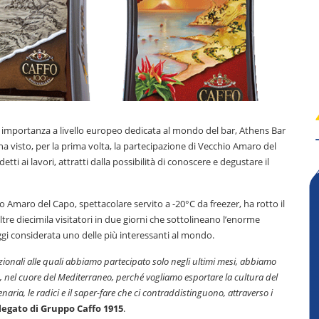
er importanza a livello europeo dedicata al mondo del bar, Athens Bar
a visto, per la prima volta, la partecipazione di Vecchio Amaro del
ti ai lavori, attratti dalla possibilità di conoscere e degustare il
 Amaro del Capo, spettacolare servito a -20°C da freezer, ha rotto il
re diecimila visitatori in due giorni che sottolineano l’enorme
gi considerata uno delle più interessanti al mondo.
azionali alle quali abbiamo partecipato solo negli ultimi mesi, abbiamo
,
nel cuore del Mediterraneo, perché vogliamo esportare la cultura del
aria, le radici e il saper-fare che ci contraddistinguono, attraverso i
egato di Gruppo Caffo 1915
.