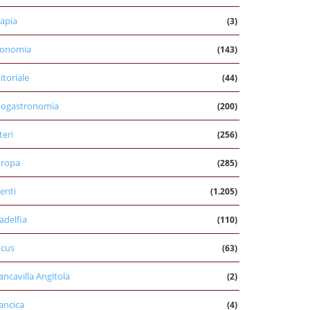
apia
(3)
conomia
(143)
itoriale
(44)
nogastronomia
(200)
teri
(256)
uropa
(285)
enti
(1.205)
ladelfia
(110)
cus
(63)
ancavilla Angitola
(2)
ancica
(4)