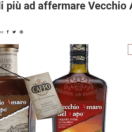
i più ad affermare Vecchio 
re:
Se
for