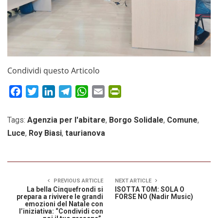
Condividi questo Articolo
Facebook
Twitter
LinkedIn
Telegram
WhatsApp
Email
PrintFriendly
Tags:
Agenzia per l'abitare
,
Borgo Solidale
,
Comune
,
Luce
,
Roy Biasi
,
taurianova
PREVIOUS ARTICLE
NEXT ARTICLE
La bella Cinquefrondi si
ISOTTA TOM: SOLA O
prepara a rivivere le grandi
FORSE NO (Nadir Music)
emozioni del Natale con
l’iniziativa: “Condividi con