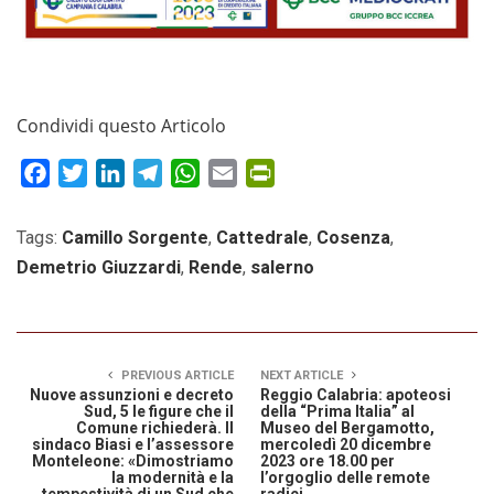
Condividi questo Articolo
Facebook
Twitter
LinkedIn
Telegram
WhatsApp
Email
PrintFriendly
Tags:
Camillo Sorgente
,
Cattedrale
,
Cosenza
,
Demetrio Giuzzardi
,
Rende
,
salerno
PREVIOUS ARTICLE
NEXT ARTICLE
Nuove assunzioni e decreto
Reggio Calabria: apoteosi
Sud, 5 le figure che il
della “Prima Italia” al
Comune richiederà. Il
Museo del Bergamotto,
sindaco Biasi e l’assessore
mercoledì 20 dicembre
Monteleone: «Dimostriamo
2023 ore 18.00 per
la modernità e la
l’orgoglio delle remote