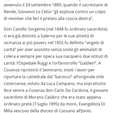
avvenuto il 24 settembre 1889, quando il sacrestano di
Rende, Giovanni Lo Celso “gli esplose contro un colpo
di revolver che ferì il prelato alla coscia destra”.
Don Camillo Sorgente (nel 1848 fu ordinato sacerdote)
si era già distinto a Salerno per le sue attività di
vicinanza ai più poveri; nel 1855 fu definito “angelo di
carità” per aver assistito senza soste gli ammalati di
colera e sempre per opera sua nacquero due istituti di
carità: l’Ospedale Ruggi e l’orfanotrofio “Galdieri”. A
Cosenza ripristinò il Seminario, iniziò i lavori per
riportare la cattedrale dal “barocco” all’originale stile
cistercense, voluto da Luca Campano, ma soprattutto
fece venire a Cosenza don Carlo De Cardona, il giovane
sacerdote di Morano Calabro che era stato appena
ordinato prete (7 luglio 1895) da mons. Evangelista Di
Milia vescovo della diocesi di Cassano all’Jonio.