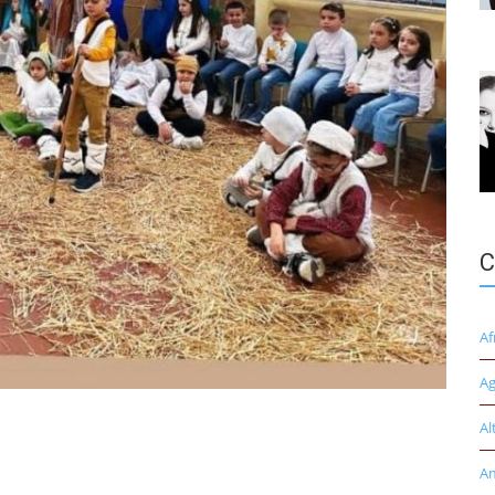
C
Af
Ag
Al
A