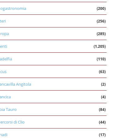
nogastronomia
(200)
teri
(256)
uropa
(285)
enti
(1.205)
ladelfia
(110)
cus
(63)
ancavilla Angitola
(2)
ancica
(4)
oia Tauro
(84)
percorsi di Clio
(44)
nadi
(17)