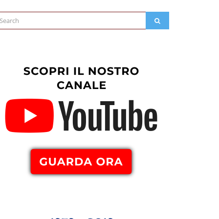
arch
SEARCH
: