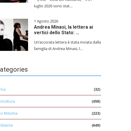
luglio 2026 sono stat…
1 Agosto 2026
Andrea Minasi, la lettera ai
vertici dello Stato: …
Un’accorata lettera è stata inviata dalla
famiglia di Andrea Minasi, l…
ategories
rica
(32)
ricoltura
(458)
to Mesima
(223)
mbiente
(649)