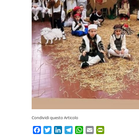
Condividi questo Articolo
Facebook
Twitter
LinkedIn
Telegram
WhatsApp
Email
PrintFriendly