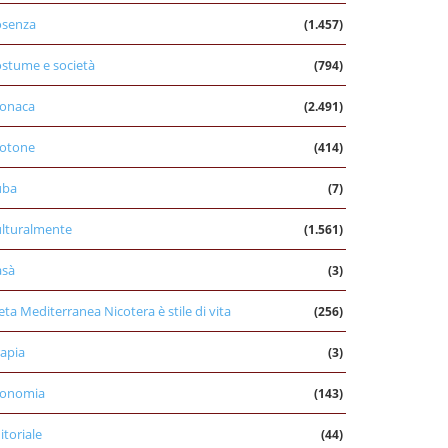
osenza
(1.457)
stume e società
(794)
onaca
(2.491)
otone
(414)
uba
(7)
lturalmente
(1.561)
asà
(3)
eta Mediterranea Nicotera è stile di vita
(256)
apia
(3)
conomia
(143)
itoriale
(44)