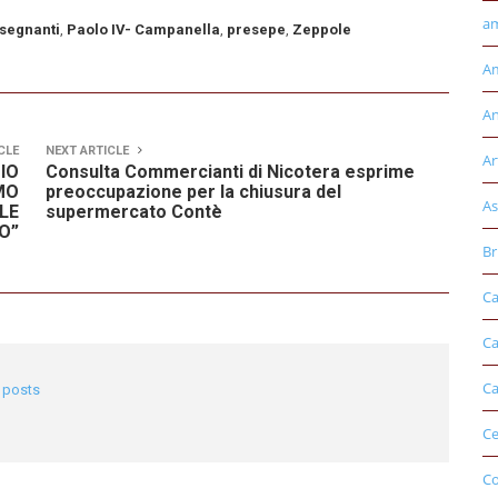
am
nsegnanti
,
Paolo IV- Campanella
,
presepe
,
Zeppole
Am
An
CLE
NEXT ARTICLE
Ar
IO
Consulta Commercianti di Nicotera esprime
MO
preoccupazione per la chiusura del
As
LE
supermercato Contè
O”
Br
Ca
Ca
Ca
l posts
Ce
Co