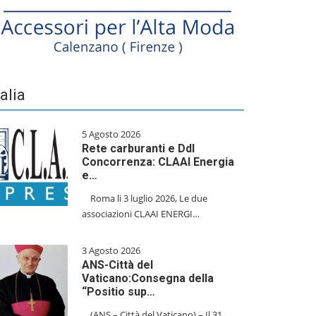
talia
5 Agosto 2026
Rete carburanti e Ddl
Concorrenza: CLAAI Energia
e…
​Roma li 3 luglio 2026, Le due
associazioni CLAAI ENERGI…
3 Agosto 2026
ANS-Città del
Vaticano:Consegna della
“Positio sup…
(ANS – Città del Vaticano) – Il 31