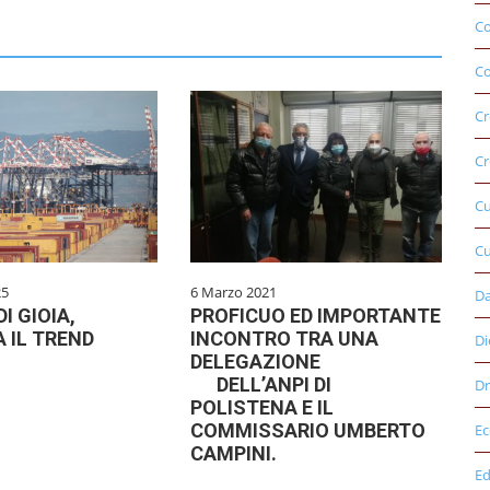
C
Co
Cr
Cr
C
Cu
25
6 Marzo 2021
D
DI GIOIA,
PROFICUO ED IMPORTANTE
 IL TREND
INCONTRO TRA UNA
Di
O
DELEGAZIONE
DELL’ANPI DI
Dr
POLISTENA E IL
COMMISSARIO UMBERTO
E
CAMPINI.
Ed