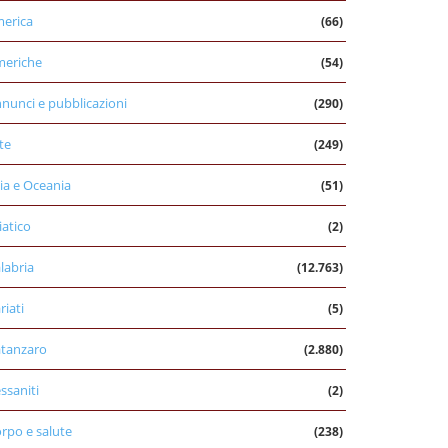
erica
(66)
eriche
(54)
nunci e pubblicazioni
(290)
te
(249)
ia e Oceania
(51)
iatico
(2)
labria
(12.763)
riati
(5)
tanzaro
(2.880)
ssaniti
(2)
rpo e salute
(238)