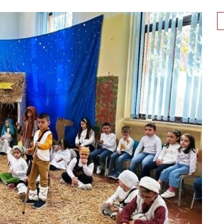
Se
for