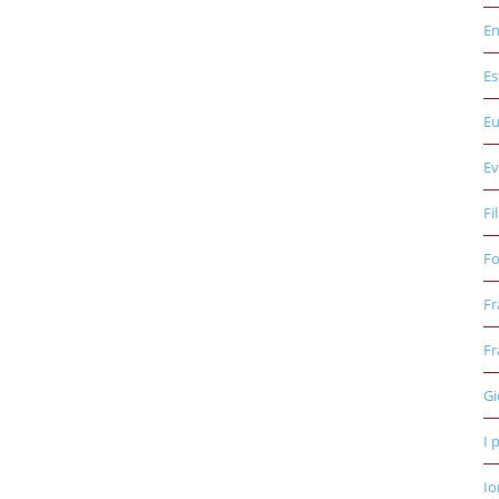
E
Es
E
Ev
Fi
Fo
Fr
Fr
Gi
I 
Io