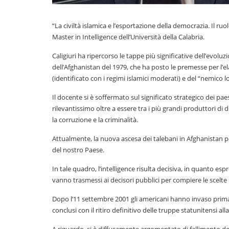
“La civiltà islamica e l’esportazione della democrazia. Il ruolo
Master in Intelligence dell’Università della Calabria.
Caligiuri ha ripercorso le tappe più significative dell’evoluzi
dell’Afghanistan del 1979, che ha posto le premesse per l’e
(identificato con i regimi islamici moderati) e del “nemico lo
Il docente si è soffermato sul significato strategico dei p
rilevantissimo oltre a essere tra i più grandi produttori di
la corruzione e la criminalità.
Attualmente, la nuova ascesa dei talebani in Afghanistan p
del nostro Paese.
In tale quadro, l’intelligence risulta decisiva, in quanto esp
vanno trasmessi ai decisori pubblici per compiere le scelte 
Dopo l’11 settembre 2001 gli americani hanno invaso prima l’
conclusi con il ritiro definitivo delle truppe statunitensi alla