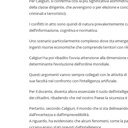
Per Caligiuri, si conferma così la più significativa asimmetr
della classe dirigente, che avvengono o per elezione e conc
criminali e terroristici).
I conflitti in atto sono quindi di natura prevalentemente 
dell’informazione, cognitiva e normativa.
Uno scenario particolarmente complesso dove sta emergendo 
ingenti risorse economiche che comprende territori con rileva
Caligiuri ha poi ribadito l’ovvia attenzione alla dimensione d
determinante l’evoluzione dell’ordine mondiale.
Questi argomenti vanno sempre collegati con le attività di 
sue facoltà nel confronto con l’intelligenza artificiale.
Per il docente, diventa allora essenziale il ruolo dell’intel
dei cittadini, ribadendo che nel nostro Paese la sicurezza 
Pertanto, secondo Caligiuri, il mondo che si sta delineando
dall’incertezza e dall’imprevedibilità.
A riguardo, ha evidenziato che alcuni fenomeni, come la pand
ucraina erano stati previsti dall’intelligence.