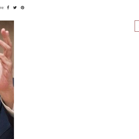
re:
Se
for