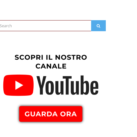
arch
SEARCH
: