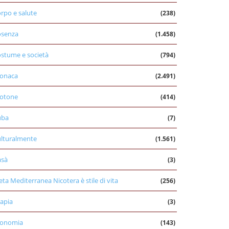
rpo e salute
(238)
osenza
(1.458)
stume e società
(794)
onaca
(2.491)
otone
(414)
uba
(7)
lturalmente
(1.561)
asà
(3)
eta Mediterranea Nicotera è stile di vita
(256)
apia
(3)
conomia
(143)