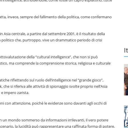
l’intelligence, attribuendole, come fosse un capro espiatorio, tutte
tratta, invece, sempre del fallimento della politica, come confermano
in Asia centrale, a partire dal settembre 2001, è il risultato della
 politico che, purtroppo, vive un drammatico periodo di crisi
I
ottovalutazione della “cultural intelligence”, che non si può
tico, ma comprende la comprensione storica, religiosa e culturale
che riflettendo sul ruolo dell’intelligence nel “grande gioco”,
che si riferiva alle attività di spionaggio svolte proprio nell’Asia
 e impero zarista.
eni con attenzione, poiché le evidenze sono davanti agli occhi di
in un mondo sommerso da informazioni irrilevanti, il vero potere
scenario, la lucidità può rappresentare una raffinata forma di potere.