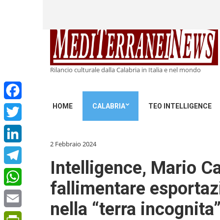
Rilancio culturale dalla Calabria in Italia e nel mondo
HOME
CALABRIA
TEO INTELLIGENCE
Facebook
Twitter
2 Febbraio 2024
LinkedIn
Intelligence, Mario Ca
Telegram
fallimentare esportazi
WhatsApp
nella “terra incognita”
Email