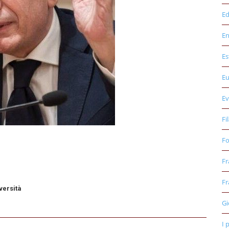
Ed
E
Es
E
Ev
Fi
Fo
Fr
Fr
versità
Gi
I 