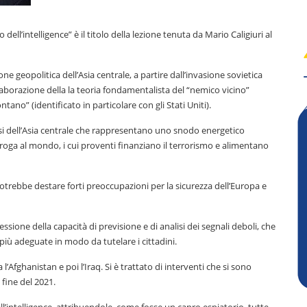
 dell’intelligence” è il titolo della lezione tenuta da Mario Caligiuri al
one geopolitica dell’Asia centrale, a partire dall’invasione sovietica
laborazione della la teoria fondamentalista del “nemico vicino”
ntano” (identificato in particolare con gli Stati Uniti).
aesi dell’Asia centrale che rappresentano uno snodo energetico
 droga al mondo, i cui proventi finanziano il terrorismo e alimentano
otrebbe destare forti preoccupazioni per la sicurezza dell’Europa e
ressione della capacità di previsione e di analisi dei segnali deboli, che
più adeguate in modo da tutelare i cittadini.
Afghanistan e poi l’Iraq. Si è trattato di interventi che si sono
 fine del 2021.