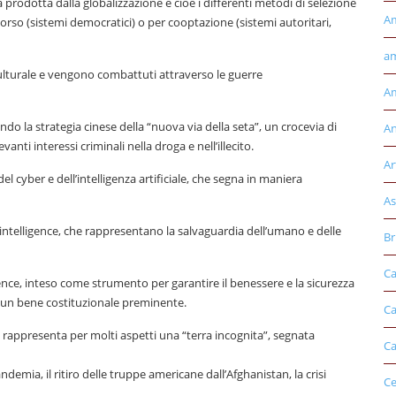
ia prodotta dalla globalizzazione e cioè i differenti metodi di selezione
A
orso (sistemi democratici) o per cooptazione (sistemi autoritari,
am
culturale e vengono combattuti attraverso le guerre
Am
la strategia cinese della “nuova via della seta”, un crocevia di
An
nti interessi criminali nella droga e nell’illecito.
Ar
el cyber e dell’intelligenza artificiale, che segna in maniera
As
intelligence, che rappresentano la salvaguardia dell’umano e delle
Br
Ca
ligence, inteso come strumento per garantire il benessere e la sicurezza
è un bene costituzionale preminente.
Ca
 rappresenta per molti aspetti una “terra incognita”, segnata
Ca
emia, il ritiro delle truppe americane dall’Afghanistan, la crisi
Ce