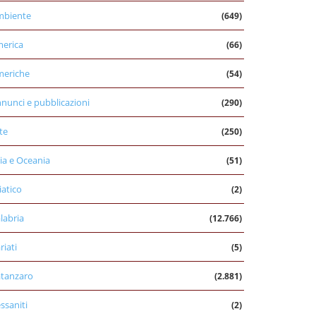
mbiente
(649)
erica
(66)
eriche
(54)
nunci e pubblicazioni
(290)
te
(250)
ia e Oceania
(51)
iatico
(2)
labria
(12.766)
riati
(5)
tanzaro
(2.881)
ssaniti
(2)