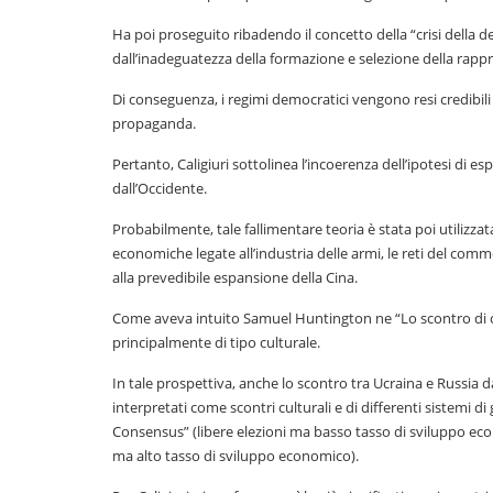
Ha poi proseguito ribadendo il concetto della “crisi della d
dall’inadeguatezza della formazione e selezione della rapp
Di conseguenza, i regimi democratici vengono resi credibil
propaganda.
Pertanto, Caligiuri sottolinea l’incoerenza dell’ipotesi di e
dall’Occidente.
Probabilmente, tale fallimentare teoria è stata poi utilizzat
economiche legate all’industria delle armi, le reti del com
alla prevedibile espansione della Cina.
Come aveva intuito Samuel Huntington ne “Lo scontro di civi
principalmente di tipo culturale.
In tale prospettiva, anche lo scontro tra Ucraina e Russia d
interpretati come scontri culturali e di differenti sistemi
Consensus” (libere elezioni ma basso tasso di sviluppo econ
ma alto tasso di sviluppo economico).