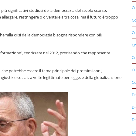
Co
 più significativi studiosi della democrazia del secolo scorso,
 allargare, restringere o diventare altra cosa, ma il futuro è troppo
C
Co
e “alla crisi della democrazia bisogna rispondere con più
Cr
sinformazione”, teorizzata nel 2012, precisando che rappresenta
Cr
C
 che potrebbe essere il tema principale dei prossimi anni,
giustizie sociali, a volte legittimate per legge, e della globalizzazione,
Cu
D
Di
Dr
E