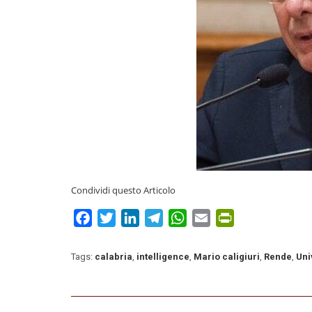
Condividi questo Articolo
Facebook
Twitter
LinkedIn
Telegram
WhatsApp
Email
PrintFriendly
Tags:
calabria
,
intelligence
,
Mario caligiuri
,
Rende
,
Uni