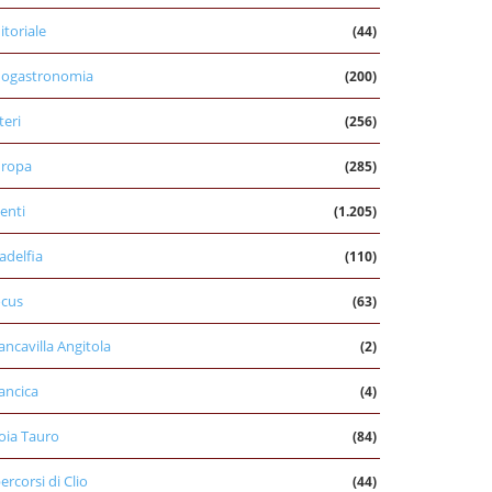
itoriale
(44)
nogastronomia
(200)
teri
(256)
uropa
(285)
enti
(1.205)
ladelfia
(110)
cus
(63)
ancavilla Angitola
(2)
ancica
(4)
oia Tauro
(84)
percorsi di Clio
(44)