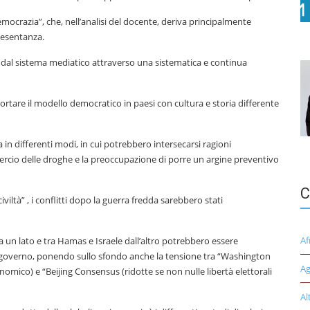
emocrazia”, che, nell’analisi del docente, deriva principalmente
resentanza.
i dal sistema mediatico attraverso una sistematica e continua
sportare il modello democratico in paesi con cultura e storia differente
a in differenti modi, in cui potrebbero intersecarsi ragioni
mercio delle droghe e la preoccupazione di porre un argine preventivo
C
ltà” , i conflitti dopo la guerra fredda sarebbero stati
Af
a un lato e tra Hamas e Israele dall’altro potrebbero essere
 di governo, ponendo sullo sfondo anche la tensione tra “Washington
Ag
omico) e “Beijing Consensus (ridotte se non nulle libertà elettorali
Al