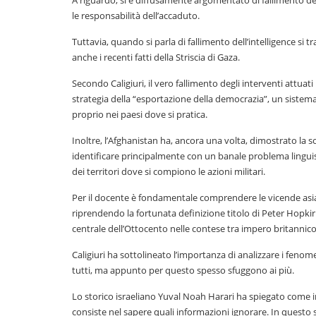
A riguardo, si è diffusamente argomentato di fallimento del
le responsabilità dell’accaduto.
Tuttavia, quando si parla di fallimento dell’intelligence si 
anche i recenti fatti della Striscia di Gaza.
Secondo Caligiuri, il vero fallimento degli interventi attuati 
strategia della “esportazione della democrazia”, un sistema
proprio nei paesi dove si pratica.
Inoltre, l’Afghanistan ha, ancora una volta, dimostrato la s
identificare principalmente con un banale problema linguis
dei territori dove si compiono le azioni militari.
Per il docente è fondamentale comprendere le vicende asiati
riprendendo la fortunata definizione titolo di Peter Hopkirk, 
centrale dell’Ottocento nelle contese tra impero britannico
Caligiuri ha sottolineato l’importanza di analizzare i fenom
tutti, ma appunto per questo spesso sfuggono ai più.
Lo storico israeliano Yuval Noah Harari ha spiegato come 
consiste nel sapere quali informazioni ignorare. In questo 