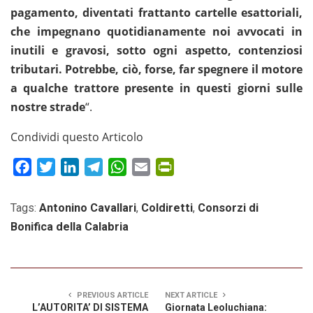
pagamento, diventati frattanto cartelle esattoriali,
che impegnano quotidianamente noi avvocati in
inutili e gravosi, sotto ogni aspetto, contenziosi
tributari. Potrebbe, ciò, forse, far spegnere il motore
a qualche trattore presente in questi giorni sulle
nostre strade
“.
Condividi questo Articolo
Facebook
Twitter
LinkedIn
Telegram
WhatsApp
Email
PrintFriendly
Tags:
Antonino Cavallari
,
Coldiretti
,
Consorzi di
Bonifica della Calabria
PREVIOUS ARTICLE
NEXT ARTICLE
L’AUTORITA’ DI SISTEMA
Giornata Leoluchiana: