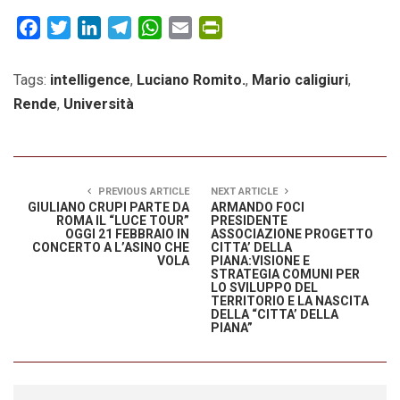
Facebook
Twitter
LinkedIn
Telegram
WhatsApp
Email
PrintFriendly
Tags:
intelligence
,
Luciano Romito.
,
Mario caligiuri
,
Rende
,
Università
PREVIOUS ARTICLE
NEXT ARTICLE
GIULIANO CRUPI PARTE DA
ARMANDO FOCI
ROMA IL “LUCE TOUR”
PRESIDENTE
OGGI 21 FEBBRAIO IN
ASSOCIAZIONE PROGETTO
CONCERTO A L’ASINO CHE
CITTA’ DELLA
VOLA
PIANA:VISIONE E
STRATEGIA COMUNI PER
LO SVILUPPO DEL
TERRITORIO E LA NASCITA
DELLA “CITTA’ DELLA
PIANA”