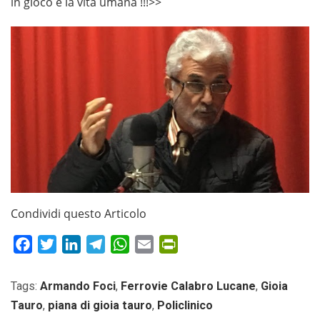
in gioco è la vita umana !!!>>
Condividi questo Articolo
Facebook
Twitter
LinkedIn
Telegram
WhatsApp
Email
PrintFriendly
Tags:
Armando Foci
,
Ferrovie Calabro Lucane
,
Gioia
Tauro
,
piana di gioia tauro
,
Policlinico