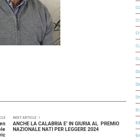
Co
Cr
Cr
C
Cu
D
Di
Dr
E
CLE
NEXT ARTICLE
Ed
men
ANCHE LA CALABRIA E’ IN GIURIA AL PREMIO
ole
NAZIONALE NATI PER LEGGERE 2024
vic
E