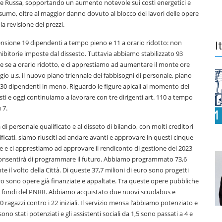
one Russa, sopportando un aumento notevole sui costi energetici e
consumo, oltre al maggior danno dovuto al blocco dei lavori delle opere
a revisione dei prezzi.
ensione 19 dipendenti a tempo pieno e 11 a orario ridotto: non
I
bitorie imposte dal dissesto. Tuttavia abbiamo stabilizzato 93
he se a orario ridotto, e ci apprestiamo ad aumentare il monte ore
ggio u.s. il nuovo piano triennale dei fabbisogni di personale, piano
0 dipendenti in meno. Riguardo le figure apicali al momento del
i e oggi continuiamo a lavorare con tre dirigenti art. 110 a tempo
 7.
di personale qualificato e al disseto di bilancio, con molti creditori
ificati, siamo riusciti ad andare avanti e approvare in questi cinque
ione e ci apprestiamo ad approvare il rendiconto di gestione del 2023
he consentirà di programmare il futuro. Abbiamo programmato 73,6
l volto della Città. Di queste 37,7 milioni di euro sono progetti
uro sono opere già finanziate e appaltate. Tra queste opere pubbliche
da fondi del PNRR. Abbiamo acquistato due nuovi scuolabus e
 ragazzi contro i 22 iniziali. Il servizio mensa l’abbiamo potenziato e
sono stati potenziati e gli assistenti sociali da 1,5 sono passati a 4 e