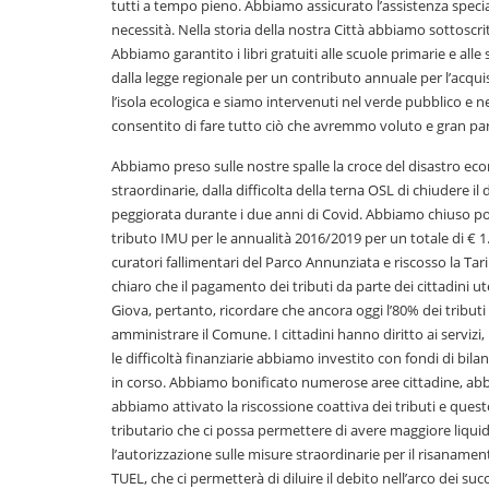
tutti a tempo pieno. Abbiamo assicurato l’assistenza special
necessità. Nella storia della nostra Città abbiamo sottoscritt
Abbiamo garantito i libri gratuiti alle scuole primarie e al
dalla legge regionale per un contributo annuale per l’acquis
l’isola ecologica e siamo intervenuti nel verde pubblico e ne
consentito di fare tutto ciò che avremmo voluto e gran par
Abbiamo preso sulle nostre spalle la croce del disastro ec
straordinarie, dalla difficolta della terna OSL di chiudere il
peggiorata durante i due anni di Covid. Abbiamo chiuso po
tributo IMU per le annualità 2016/2019 per un totale di € 1.
curatori fallimentari del Parco Annunziata e riscosso la T
chiaro che il pagamento dei tributi da parte dei cittadini u
Giova, pertanto, ricordare che ancora oggi l’80% dei tributi
amministrare il Comune. I cittadini hanno diritto ai servizi
le difficoltà finanziarie abbiamo investito con fondi di bil
in corso. Abbiamo bonificato numerose aree cittadine, ab
abbiamo attivato la riscossione coattiva dei tributi e que
tributario che ci possa permettere di avere maggiore liquidi
l’autorizzazione sulle misure straordinarie per il risaname
TUEL, che ci permetterà di diluire il debito nell’arco dei succ