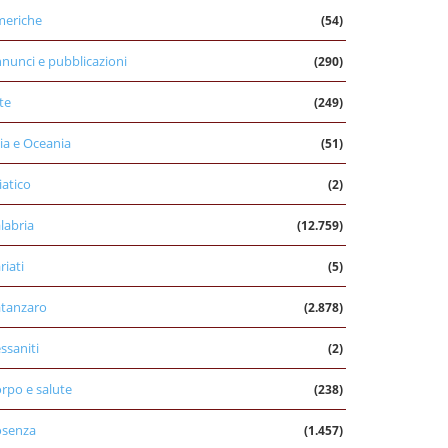
eriche
(54)
nunci e pubblicazioni
(290)
te
(249)
ia e Oceania
(51)
iatico
(2)
labria
(12.759)
riati
(5)
tanzaro
(2.878)
ssaniti
(2)
rpo e salute
(238)
osenza
(1.457)