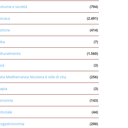
stume e società
(794)
onaca
(2.491)
otone
(414)
uba
(7)
lturalmente
(1.560)
asà
(3)
eta Mediterranea Nicotera è stile di vita
(256)
apia
(3)
conomia
(143)
itoriale
(44)
nogastronomia
(200)