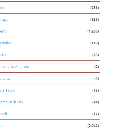
teri
(256)
uropa
(285)
enti
(1.205)
ladelfia
(110)
cus
(63)
ancavilla Angitola
(2)
ancica
(4)
oia Tauro
(83)
percorsi di Clio
(44)
nadi
(17)
alia
(2.042)