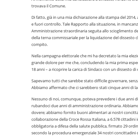
trovava il Comune.
Di fatto, già in una mia dichiarazione alla stampa del 2014
e fuori controllo. Tale Rapporto alla situazione, in mancanz
Amministrazione straordinaria seguita allo scioglimento de
della terna commissariale per la liquidazione del dissesto
compito.
Nella campagna elettorale che mi ha decretato la mia elezio
grande dolore per me che, concludendo la mia prima esperi
18 anni – a ricoprire la carica di Sindaco con un dissesto di 
Sapevamo tutti che sarebbe stato difficile governare, senza 
Abbiamo affermato che ci sarebbero stati cinque anni di lac
Nessuno di noi, comunque, poteva prevedere i due anni d
rubandoci due anni di amministrazione ordinaria. Abbiamo, 
dovere; abbiamo fornito buoni alimentari ai nostri concittad
collaborazione della Croce Rossa Italiana, a 6.578 cittadini 
obbligatoria a difesa della salute pubblica, firmato 29 ordi
secondo la procedura emergenziale 34 nostri concittadini 