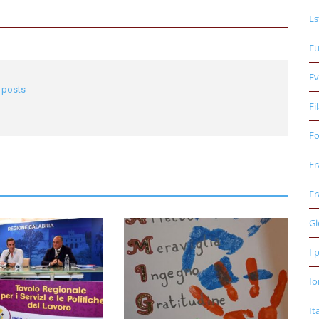
Es
E
Ev
l posts
Fi
Fo
Fr
Fr
Gi
I 
Io
It