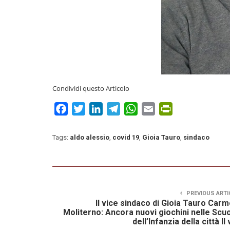
Condividi questo Articolo
Facebook
Twitter
LinkedIn
Telegram
WhatsApp
Email
PrintFriendly
Tags:
aldo alessio
,
covid 19
,
Gioia Tauro
,
sindaco
PREVIOUS ARTI
Il vice sindaco di Gioia Tauro Car
Moliterno: Ancora nuovi giochini nelle Scu
dell’Infanzia della città Il 