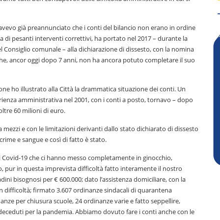
, avevo già preannunciato che i conti del bilancio non erano in ordine
a di pesanti interventi correttivi, ha portato nel 2017 – durante la
l Consiglio comunale – alla dichiarazione di dissesto, con la nomina
 che, ancor oggi dopo 7 anni, non ha ancora potuto completare il suo
ne ho illustrato alla Città la drammatica situazione dei conti. Un
enza amministrativa nel 2001, con i conti a posto, tornavo – dopo
oltre 60 milioni di euro.
mezzi e con le limitazioni derivanti dallo stato dichiarato di dissesto
rime e sangue e così di fatto è stato.
i Covid-19 che ci hanno messo completamente in ginocchio,
pur in questa imprevista difficoltà fatto interamente il nostro
ini bisognosi per € 600.000; dato l’assistenza domiciliare, con la
in difficoltà; firmato 3.607 ordinanze sindacali di quarantena
nanze per chiusura scuole, 24 ordinanze varie e fatto seppellire,
deceduti per la pandemia. Abbiamo dovuto fare i conti anche con le