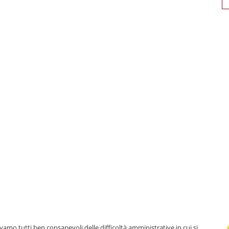
for
mo tutti ben consapevoli delle difficoltà amministrative in cui si