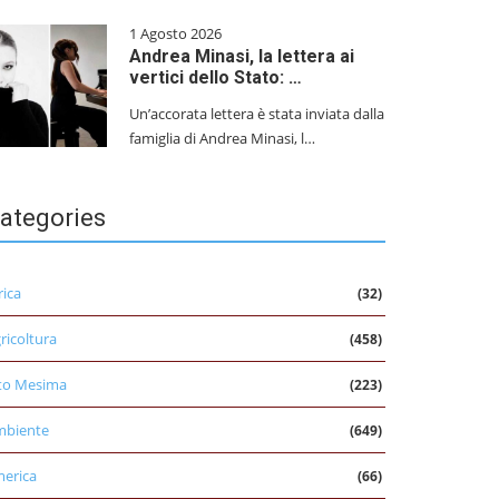
1 Agosto 2026
Andrea Minasi, la lettera ai
vertici dello Stato: …
Un’accorata lettera è stata inviata dalla
famiglia di Andrea Minasi, l…
ategories
rica
(32)
ricoltura
(458)
to Mesima
(223)
mbiente
(649)
erica
(66)