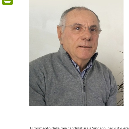
PrintFriendly
Al momento della mia candidatura a Sindaco, nel 2019, erava