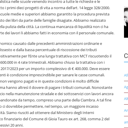
istica nelle scuole venendo incontro a tutte le richieste e le
o i primi dieci progetti di vita a norma dell’art. 14 legge 328/2000.
le scuole medie e superiori abbiamo garantito la procedura prevista
to dei libri da parte delle famiglie disagiate. Abbiamo realizzato
lla pulizia della città. La continua mancanza di liquidità non ci ha
te dei lavori li abbiamo fatti in economia con il personale comunale.
onomico causato dalle precedenti amministrazioni ordinarie e
 dissesto e dalla bassa percentuale di riscossione dei tributi
C
sitivamente per l’Ente una lunga trattativa con MCT riscuotendo il
600.000 in 4 rate trimestrali. Abbiamo chiuso la trattativa con i
ari 2017/2023 per un importo complessivo di € 400.000. Deve essere
tenti è condizione imprescindibile per sanare le casse comunali.
Af
 non vengono pagati e in queste condizioni è molto difficile
Ag
, ma hanno altresì il dovere di pagare i tributi comunali. Nonostante
ancio nella manutenzione stradale e dei sottoservizi con lavori ancora
Al
bandonate da tempo, compreso una parte della Ciambra. A tal fine
sto ci dovrebbe permettere, nel tempo, un maggiore incasso
A
tà. Siamo riusciti ad ottenere dal Ministero degli Interni
nto finanziario del Comune di Gioia Tauro ex art. 268, comma 2 del
am
essivi 20 anni.