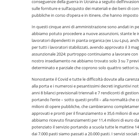
conseguenze della guerra in Ucraina a seguito dell’invasi
sulle forniture e sull’acquisto dei materiali e dei beni di 
pubbliche in corso d’opera e in itinere, che hanno imposto l
In questi cinque anni di amministrazione sono andati in p
abbiamo potuto procedere a nuove assunzioni, stante le ini
lavoratori dipendenti in pianta organica (ex Lsu-Lpu), anc
per tutti i lavoratori stabilizzati, avendo approvato il 3 ma
assunzionale 2024: purtroppo continuiamo a lavorare con 3
nostro insediamento ne abbiamo trovato solo 3 su 7 previst
determinato e parziale che coprono solo quattro settori su
Nonostante il Covid e tutte le difficoltà dovute alla carenza 
alla porta e i numerosi e pesantissimi decreti ingiuntivi not
anni 8 bilanci previsionali triennali e 7 rendiconti di gest
portando l’ente – sotto questi profili – alla normalità c
milioni di opere pubbliche, che cambieranno completamente i
approvati e pronti per il finanziamento e 35,6 milioni di e
abbiamo ricevuto finanziamenti per 11,4 milioni di euro 
potenziato il servizio portando a scuola tutte le mattine 140
dai 7.000 pasti siamo passati a 20.000 pasti. I servizi sociali 