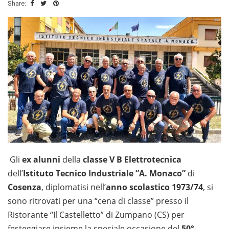
Share:
Gli
ex alunni
della
classe V B Elettrotecnica
dell’
Istituto Tecnico Industriale “A. Monaco”
di
Cosenza
, diplomatisi nell’
anno scolastico 1973/74
, si
sono ritrovati per una “cena di classe” presso il
Ristorante “Il Castelletto” di Zumpano (CS) per
festeggiare insieme la speciale occasione del
50°