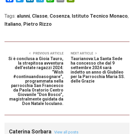
Tags:
alunni
,
Classe
,
Cosenza
,
Istituto Tecnico Monaco
,
Italiano
,
Pietro Rizzo
PREVIOUS ARTICLE
NEXT ARTICLE
Si è conclusa a Gioia Tauro,
Taurianova:La Santa Sede
la strepitosa avventura
ha concesso che dal 9
dell’estate ragazzi 2024:
settembre 2024 sarà
“Wish
indetto un anno di Giubileo
#continuandoasognare”,
per la Parrocchia Maria SS.
programmata nella
delle Grazie
parrocchia San Francesco
da Paola Oratorio Centro
Giovanile “Don Bosco”,
magistralmente guidata da
Don Natale Ioculano.
Caterina Sorbara
View all posts