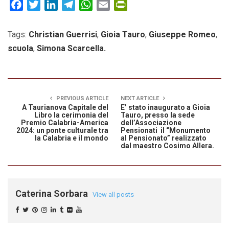
Facebook
Twitter
LinkedIn
Telegram
WhatsApp
Email
PrintFriendly
Tags:
Christian Guerrisi
,
Gioia Tauro
,
Giuseppe Romeo
,
scuola
,
Simona Scarcella.
PREVIOUS ARTICLE
NEXT ARTICLE
A Taurianova Capitale del
E’ stato inaugurato a Gioia
Libro la cerimonia del
Tauro, presso la sede
Premio Calabria-America
dell’Associazione
2024: un ponte culturale tra
Pensionati il “Monumento
la Calabria e il mondo
al Pensionato” realizzato
dal maestro Cosimo Allera.
Caterina Sorbara
View all posts