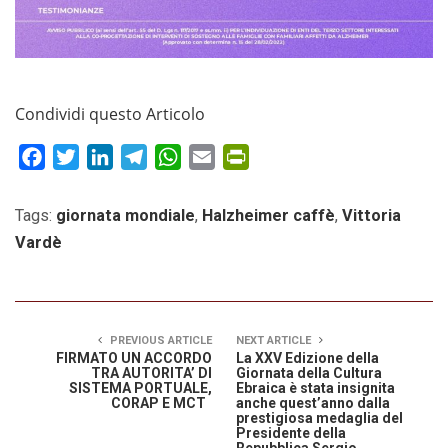
Condividi questo Articolo
Facebook
Twitter
LinkedIn
Telegram
WhatsApp
Email
PrintFriendly
Tags:
giornata mondiale
,
Halzheimer caffè
,
Vittoria
Vardè
PREVIOUS ARTICLE
NEXT ARTICLE
FIRMATO UN ACCORDO
La XXV Edizione della
TRA AUTORITA’ DI
Giornata della Cultura
SISTEMA PORTUALE,
Ebraica è stata insignita
CORAP E MCT
anche quest’anno dalla
prestigiosa medaglia del
Presidente della