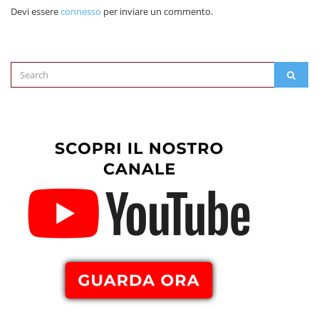
Devi essere
connesso
per inviare un commento.
Search
SEAR
for: