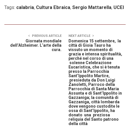
Tags:
calabria
,
Cultura Ebraica
,
Sergio Mattarella
,
UCEI
PREVIOUS ARTICLE
NEXT ARTICLE
Giornata mondiale
Domenica 15 settembre, la
dell’Alzheimer. L’arte della
città di Gioia Tauro ha
cura.
vissuto un momento di
grazia e intensa spiritualità,
perché nel corso di una
solenne Celebrazione
Eucaristica, che si è tenuta
presso la Parrocchia
Sant’Ippolito Martire,
presieduta da Don Luigi
Zanoletti, Parroco della
Parrocchia di Santa Maria
Assunta e di Sant’Ippolito in
Gazzaniga; la comunità di
Gazzaniga, città lombarda
dove vengono custodite le
ossa di Sant’Ippolito, ha
donato una preziosa
reliquia del Santo patrono
della città