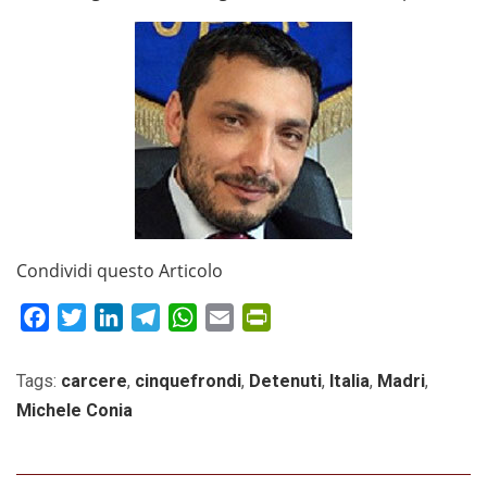
Condividi questo Articolo
Facebook
Twitter
LinkedIn
Telegram
WhatsApp
Email
PrintFriendly
Tags:
carcere
,
cinquefrondi
,
Detenuti
,
Italia
,
Madri
,
Michele Conia