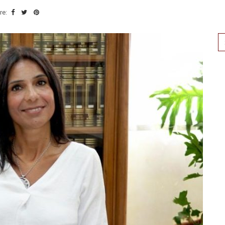
re:
Se
for