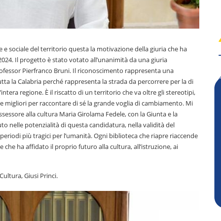
 e sociale del territorio questa la motivazione della giuria che ha
024. Il progetto è stato votato all’unanimità da una giuria
fessor Pierfranco Bruni. Il riconoscimento rappresenta una
ta la Calabria perché rappresenta la strada da percorrere per la di
intera regione. È il riscatto di un territorio che va oltre gli stereotipi,
e migliori per raccontare di sé la grande voglia di cambiamento. Mi
ssessore alla cultura Maria Girolama Fedele, con la Giunta e la
o nelle potenzialità di questa candidatura, nella validità del
riodi più tragici per l’umanità. Ogni biblioteca che riapre riaccende
he ha affidato il proprio futuro alla cultura, all’istruzione, ai
ultura, Giusi Princi.