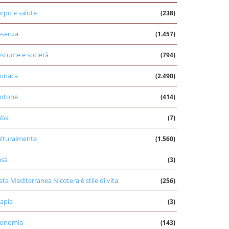
rpo e salute
(238)
osenza
(1.457)
stume e società
(794)
onaca
(2.490)
otone
(414)
uba
(7)
lturalmente
(1.560)
asà
(3)
eta Mediterranea Nicotera è stile di vita
(256)
apia
(3)
conomia
(143)