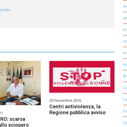
A
l posts
am
Am
An
Ar
As
Br
Ca
Ca
29 Novembre 2016
Centri antiviolenza, la
Ca
Regione pubblica avviso
21
RO: scarsa
Ce
llo sciopero