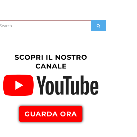
arch
SEARCH
: