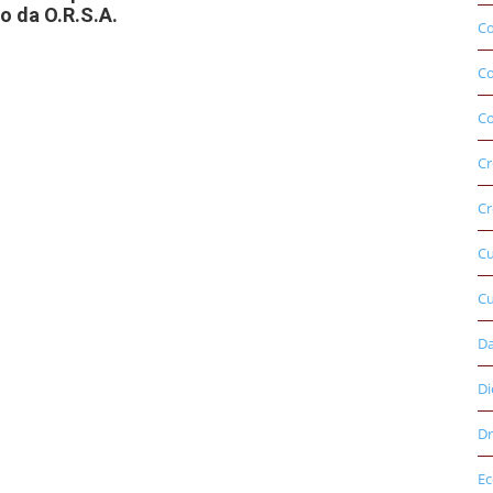
o da O.R.S.A.
Co
C
Co
Cr
Cr
C
Cu
D
Di
Dr
E