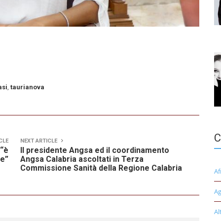
asi
,
taurianova
C
CLE
NEXT ARTICLE
 “è
Il presidente Angsa ed il coordinamento
se”
Angsa Calabria ascoltati in Terza
Commissione Sanità della Regione Calabria
Af
Ag
Al