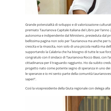
Grande potenzialità di sviluppo e di valorizzazione culturale
premiato Taurianova Capitale italiana del Libro per l’anno 2
autonoma e indipendente dal Ministero, presieduta dal pro
bellissima pagina non solo per Taurianova ma anche per tut
crescita e la rinascita, non solo di una piccola realtà ma dell’
supportando la Calabria che ha bisogno di tutte le sue forz
congratulo con il sindaco di Taurianova Rocco Biasi, con l’a
cittadinanza per il traguardo raggiunto. Ho da subito credut
progetto nato come potente segno di speranza in uno dei pe
le speranze e io mi sento parte della comunità taurianovese c
saperi”.
Così la vicepresidente della Giuta regionale con delega alla C