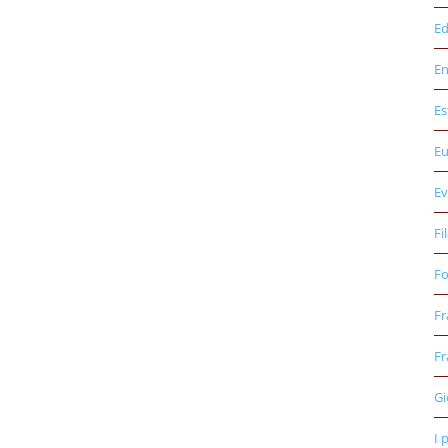
Ed
E
Es
E
Ev
Fi
Fo
Fr
Fr
Gi
I 