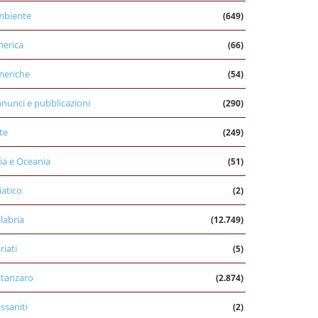
mbiente
(649)
erica
(66)
eriche
(54)
nunci e pubblicazioni
(290)
te
(249)
ia e Oceania
(51)
iatico
(2)
labria
(12.749)
riati
(5)
tanzaro
(2.874)
ssaniti
(2)