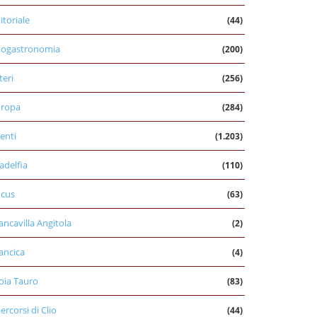
itoriale
(44)
nogastronomia
(200)
teri
(256)
uropa
(284)
enti
(1.203)
ladelfia
(110)
cus
(63)
ancavilla Angitola
(2)
ancica
(4)
oia Tauro
(83)
percorsi di Clio
(44)