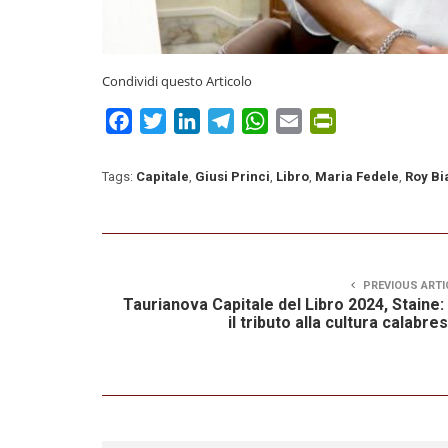
Condividi questo Articolo
Facebook
Twitter
LinkedIn
Telegram
WhatsApp
Email
PrintFriendly
Tags:
Capitale
,
Giusi Princi
,
Libro
,
Maria Fedele
,
Roy Bi
PREVIOUS ARTI
Taurianova Capitale del Libro 2024, Staine:
il tributo alla cultura calabre